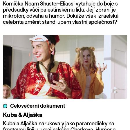
Komička Noam Shuster-Eliassi vytahuje do boje s
předsudky vůči palestinskému lidu. Její zbraní je
mikrofon, odvaha a humor. Dokáže však izraelská
celebrita změnit stand-upem vlastní společnost?
Celovečerní dokument
Kuba & Aljaška
Kuba a Aljaška narukovaly jako paramedičky na
frontovou linii u ukrajinského Charkova. Humor a