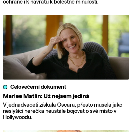
ochraně i k návratu k bolestné minulosti.
Celovečerní dokument
Marlee Matlin: Už nejsem jediná
V jednadvaceti získala Oscara, přesto musela jako
neslyšící herečka neustále bojovat o své místo v
Hollywoodu.