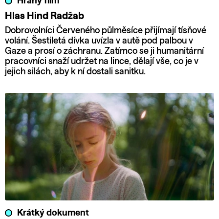
Hraný film
Hlas Hind Radžab
Dobrovolníci Červeného půlměsíce přijímají tísňové
volání. Šestiletá dívka uvízla v autě pod palbou v
Gaze a prosí o záchranu. Zatímco se ji humanitární
pracovníci snaží udržet na lince, dělají vše, co je v
jejich silách, aby k ní dostali sanitku.
Krátký dokument