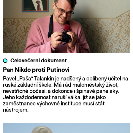
Celovečerní dokument
Pan Nikdo proti Putinovi
Pavel „Paša“ Talankin je nadšený a oblíbený učitel na
ruské základní škole. Má rád maloměstský život,
nevstřícné počasí, a dokonce i špinavé paneláky.
Jeho každodennost naruší válka, jíž se jako
zaměstnanec výchovné instituce musí stát
nástrojem.