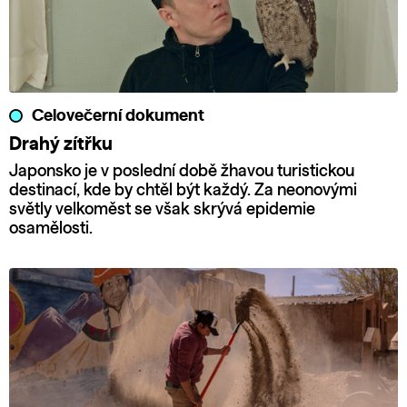
Celovečerní dokument
Drahý zítřku
Japonsko je v poslední době žhavou turistickou
destinací, kde by chtěl být každý. Za neonovými
světly velkoměst se však skrývá epidemie
osamělosti.