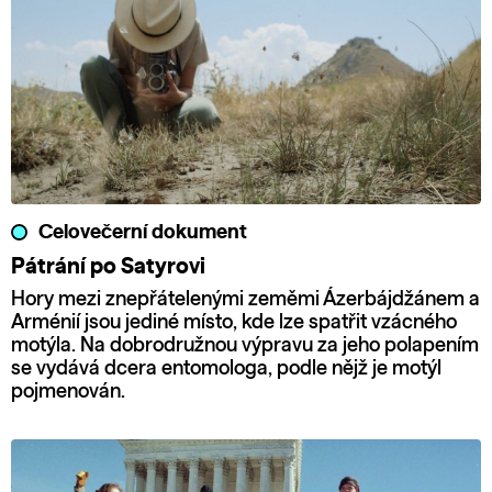
Celovečerní dokument
Pátrání po Satyrovi
Hory mezi znepřátelenými zeměmi Ázerbájdžánem a
Arménií jsou jediné místo, kde lze spatřit vzácného
motýla. Na dobrodružnou výpravu za jeho polapením
se vydává dcera entomologa, podle nějž je motýl
pojmenován.