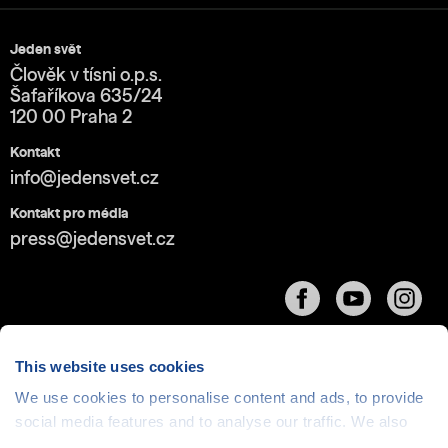
Jeden svět
Člověk v tísni o.p.s.
Šafaříkova 635/24
120 00 Praha 2
Kontakt
info@jedensvet.cz
Kontakt pro média
press@jedensvet.cz
This website uses cookies
We use cookies to personalise content and ads, to provide
Cookies
| © 1999-2026 Člověk v tísni o.p.s., web běží
social media features and to analyse our traffic. We also
v rámci bezplatného
serverhosting
společnosti
share information about your use of our site with our social