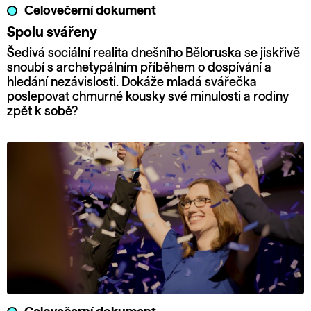
Celovečerní dokument
Spolu svářeny
Šedivá sociální realita dnešního Běloruska se jiskřivě
snoubí s archetypálním příběhem o dospívání a
hledání nezávislosti. Dokáže mladá svářečka
poslepovat chmurné kousky své minulosti a rodiny
zpět k sobě?