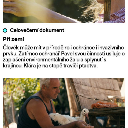
Celovečerní dokument
Při zemi
Člověk může mít v přírodě roli ochránce i invazivního
prvku. Zatímco ochranář Pavel svou činností usiluje o
zaplašení environmentálního žalu a splynutí s
krajinou, Klára je na stopě traviči ptactva.