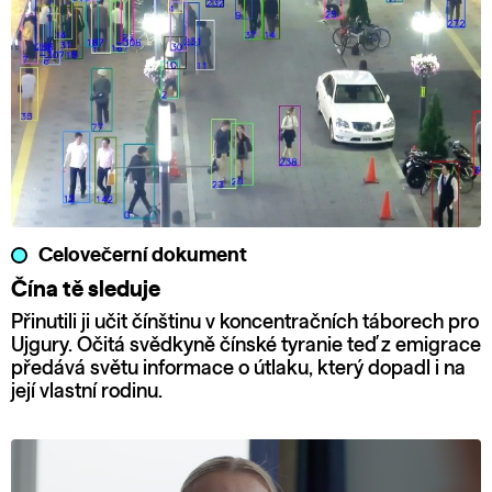
Celovečerní dokument
Čína tě sleduje
Přinutili ji učit čínštinu v koncentračních táborech pro
Ujgury. Očitá svědkyně čínské tyranie teď z emigrace
předává světu informace o útlaku, který dopadl i na
její vlastní rodinu.