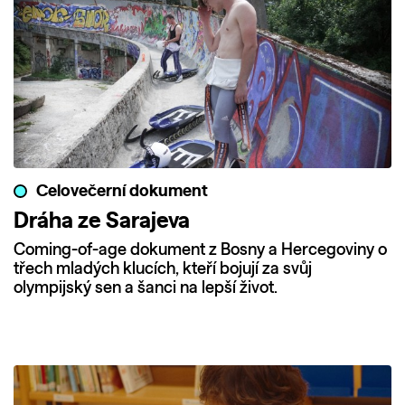
Celovečerní dokument
Dráha ze Sarajeva
Coming-of-age dokument z Bosny a Hercegoviny o
třech mladých klucích, kteří bojují za svůj
olympijský sen a šanci na lepší život.