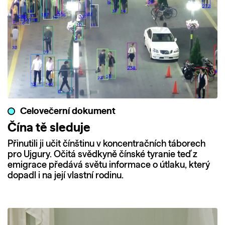
Celovečerní dokument
Čína tě sleduje
Přinutili ji učit čínštinu v koncentračních táborech
pro Ujgury. Očitá svědkyně čínské tyranie teď z
emigrace předává světu informace o útlaku, který
dopadl i na její vlastní rodinu.