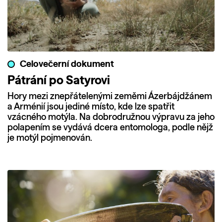
Celovečerní dokument
Pátrání po Satyrovi
Hory mezi znepřátelenými zeměmi Ázerbájdžánem
a Arménií jsou jediné místo, kde lze spatřit
vzácného motýla. Na dobrodružnou výpravu za jeho
polapením se vydává dcera entomologa, podle nějž
je motýl pojmenován.