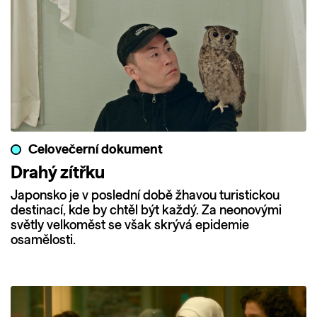
Celovečerní dokument
Drahý zítřku
Japonsko je v poslední době žhavou turistickou
destinací, kde by chtěl být každý. Za neonovými
světly velkoměst se však skrývá epidemie
osamělosti.