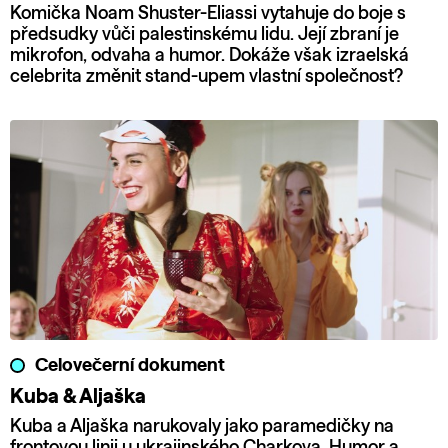
Komička Noam Shuster-Eliassi vytahuje do boje s
předsudky vůči palestinskému lidu. Její zbraní je
mikrofon, odvaha a humor. Dokáže však izraelská
celebrita změnit stand-upem vlastní společnost?
Celovečerní dokument
Kuba & Aljaška
Kuba a Aljaška narukovaly jako paramedičky na
frontovou linii u ukrajinského Charkova. Humor a