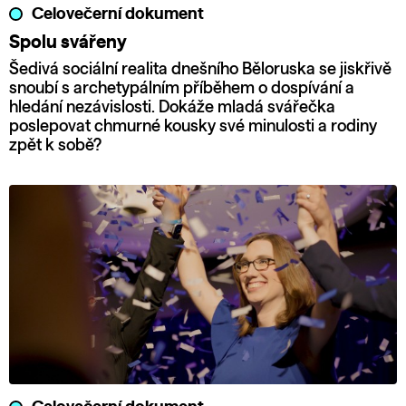
Celovečerní dokument
Spolu svářeny
Šedivá sociální realita dnešního Běloruska se jiskřivě
snoubí s archetypálním příběhem o dospívání a
hledání nezávislosti. Dokáže mladá svářečka
poslepovat chmurné kousky své minulosti a rodiny
zpět k sobě?