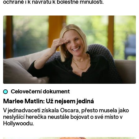
ochraně i k návratu k bolestné minulosti.
Celovečerní dokument
Marlee Matlin: Už nejsem jediná
V jednadvaceti získala Oscara, přesto musela jako
neslyšící herečka neustále bojovat o své místo v
Hollywoodu.