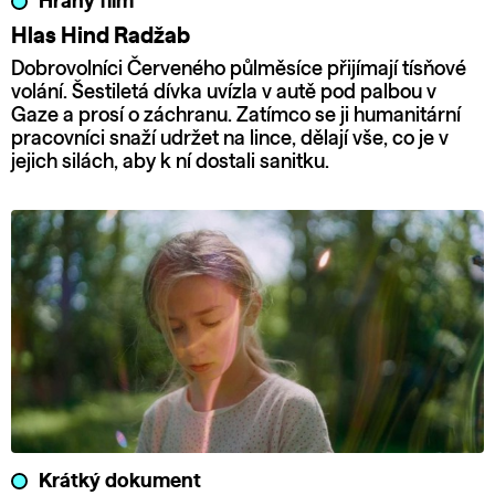
Hraný film
Hlas Hind Radžab
Dobrovolníci Červeného půlměsíce přijímají tísňové
volání. Šestiletá dívka uvízla v autě pod palbou v
Gaze a prosí o záchranu. Zatímco se ji humanitární
pracovníci snaží udržet na lince, dělají vše, co je v
jejich silách, aby k ní dostali sanitku.
Krátký dokument