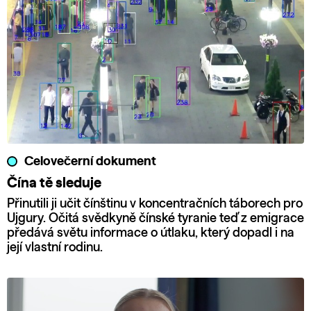
Celovečerní dokument
Čína tě sleduje
Přinutili ji učit čínštinu v koncentračních táborech pro
Ujgury. Očitá svědkyně čínské tyranie teď z emigrace
předává světu informace o útlaku, který dopadl i na
její vlastní rodinu.