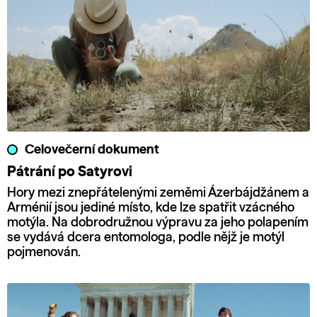
Celovečerní dokument
Pátrání po Satyrovi
Hory mezi znepřátelenými zeměmi Ázerbájdžánem a
Arménií jsou jediné místo, kde lze spatřit vzácného
motýla. Na dobrodružnou výpravu za jeho polapením
se vydává dcera entomologa, podle nějž je motýl
pojmenován.