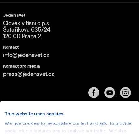
Jeden svět
Člověk v tísni o.p.s.
Šafaříkova 635/24
120 00 Praha 2
Kontakt
info@jedensvet.cz
Kontakt pro média
press@jedensvet.cz
This website uses cookies
We use cookies to personalise content and ads, to provide
Cookies
| © 1999-2026 Člověk v tísni o.p.s., web běží
social media features and to analyse our traffic. We also
v rámci bezplatného
serverhosting
společnosti
share information about your use of our site with our social