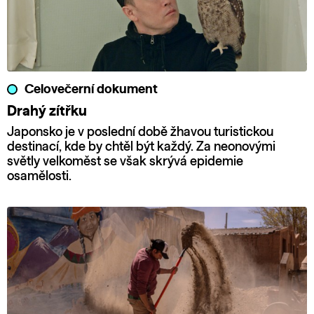
Celovečerní dokument
Drahý zítřku
Japonsko je v poslední době žhavou turistickou
destinací, kde by chtěl být každý. Za neonovými
světly velkoměst se však skrývá epidemie
osamělosti.