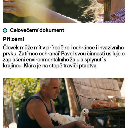
Celovečerní dokument
Při zemi
Člověk může mít v přírodě roli ochránce i invazivního
prvku. Zatímco ochranář Pavel svou činností usiluje o
zaplašení environmentálního žalu a splynutí s
krajinou, Klára je na stopě traviči ptactva.