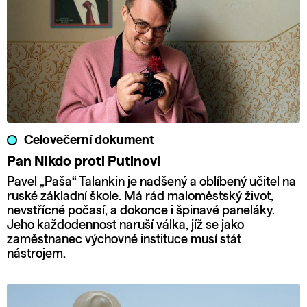
Celovečerní dokument
Pan Nikdo proti Putinovi
Pavel „Paša“ Talankin je nadšený a oblíbený učitel na
ruské základní škole. Má rád maloměstský život,
nevstřícné počasí, a dokonce i špinavé paneláky.
Jeho každodennost naruší válka, jíž se jako
zaměstnanec výchovné instituce musí stát
nástrojem.