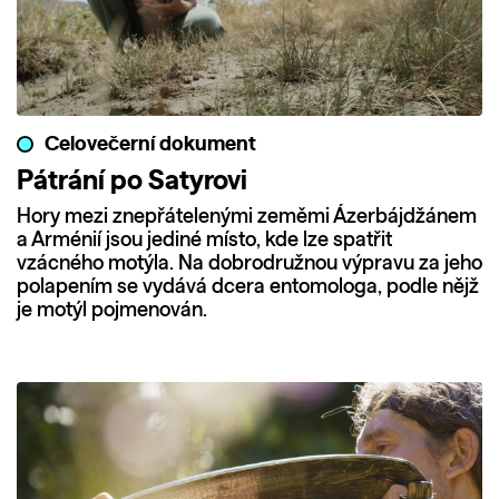
Celovečerní dokument
Pátrání po Satyrovi
Hory mezi znepřátelenými zeměmi Ázerbájdžánem
a Arménií jsou jediné místo, kde lze spatřit
vzácného motýla. Na dobrodružnou výpravu za jeho
polapením se vydává dcera entomologa, podle nějž
je motýl pojmenován.