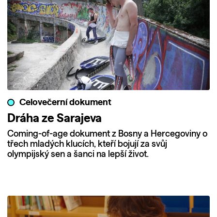
Celovečerní dokument
Dráha ze Sarajeva
Coming-of-age dokument z Bosny a Hercegoviny o
třech mladých klucích, kteří bojují za svůj
olympijský sen a šanci na lepší život.