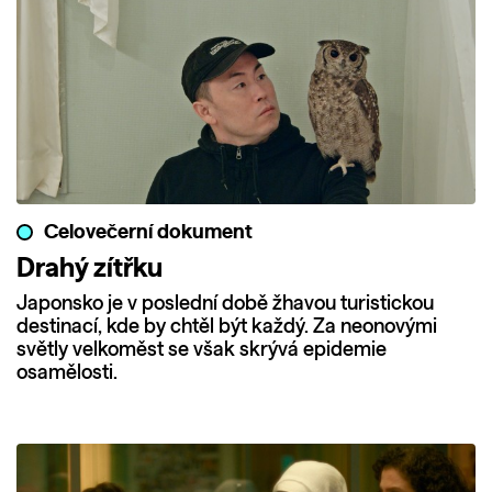
Celovečerní dokument
Drahý zítřku
Japonsko je v poslední době žhavou turistickou
destinací, kde by chtěl být každý. Za neonovými
světly velkoměst se však skrývá epidemie
osamělosti.