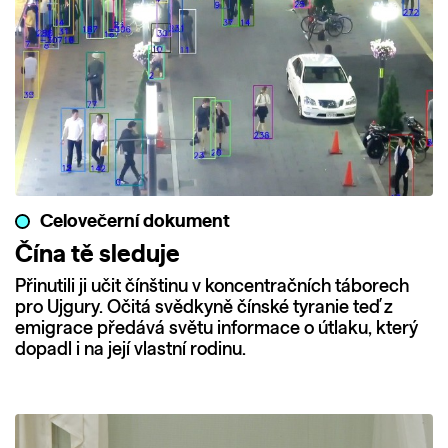
Celovečerní dokument
Čína tě sleduje
Přinutili ji učit čínštinu v koncentračních táborech
pro Ujgury. Očitá svědkyně čínské tyranie teď z
emigrace předává světu informace o útlaku, který
dopadl i na její vlastní rodinu.