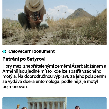
Celovečerní dokument
Pátrání po Satyrovi
Hory mezi znepřátelenými zeměmi Ázerbájdžánem a
Arménií jsou jediné místo, kde lze spatřit vzácného
motýla. Na dobrodružnou výpravu za jeho polapením
se vydává dcera entomologa, podle nějž je motýl
pojmenován.