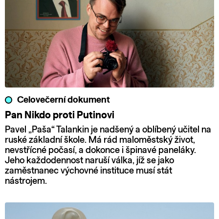
Celovečerní dokument
Pan Nikdo proti Putinovi
Pavel „Paša“ Talankin je nadšený a oblíbený učitel na
ruské základní škole. Má rád maloměstský život,
nevstřícné počasí, a dokonce i špinavé paneláky.
Jeho každodennost naruší válka, jíž se jako
zaměstnanec výchovné instituce musí stát
nástrojem.