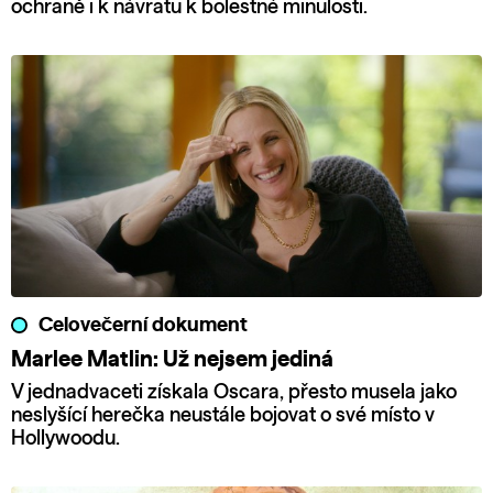
ochraně i k návratu k bolestné minulosti.
Celovečerní dokument
Marlee Matlin: Už nejsem jediná
V jednadvaceti získala Oscara, přesto musela jako
neslyšící herečka neustále bojovat o své místo v
Hollywoodu.