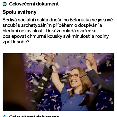
Celovečerní dokument
Spolu svářeny
Šedivá sociální realita dnešního Běloruska se jiskřivě
snoubí s archetypálním příběhem o dospívání a
hledání nezávislosti. Dokáže mladá svářečka
poslepovat chmurné kousky své minulosti a rodiny
zpět k sobě?