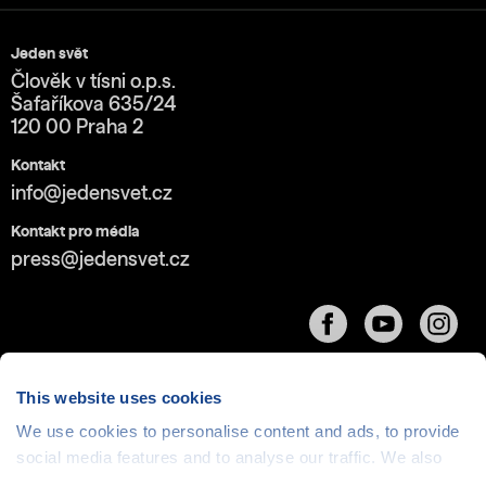
Jeden svět
Člověk v tísni o.p.s.
Šafaříkova 635/24
120 00 Praha 2
Kontakt
info@jedensvet.cz
Kontakt pro média
press@jedensvet.cz
This website uses cookies
We use cookies to personalise content and ads, to provide
Cookies
| © 1999-2026 Člověk v tísni o.p.s., web běží
social media features and to analyse our traffic. We also
v rámci bezplatného
serverhosting
společnosti
share information about your use of our site with our social