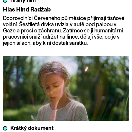
Hraný film
Hlas Hind Radžab
Dobrovolníci Červeného půlměsíce přijímají tísňové
volání. Šestiletá dívka uvízla v autě pod palbou v
Gaze a prosí o záchranu. Zatímco se ji humanitární
pracovníci snaží udržet na lince, dělají vše, co je v
jejich silách, aby k ní dostali sanitku.
Krátký dokument