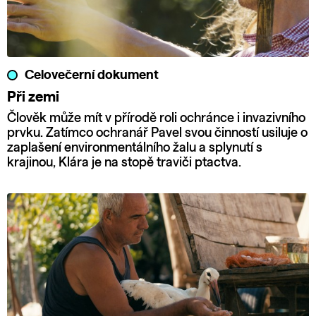
Celovečerní dokument
Při zemi
Člověk může mít v přírodě roli ochránce i invazivního
prvku. Zatímco ochranář Pavel svou činností usiluje o
zaplašení environmentálního žalu a splynutí s
krajinou, Klára je na stopě traviči ptactva.