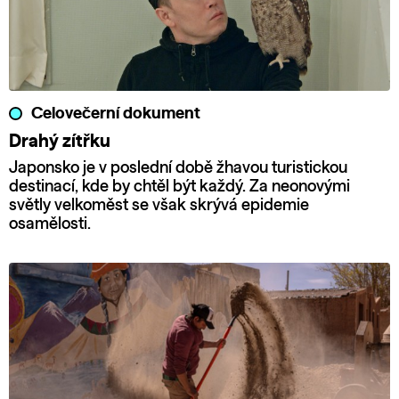
Celovečerní dokument
Drahý zítřku
Japonsko je v poslední době žhavou turistickou
destinací, kde by chtěl být každý. Za neonovými
světly velkoměst se však skrývá epidemie
osamělosti.