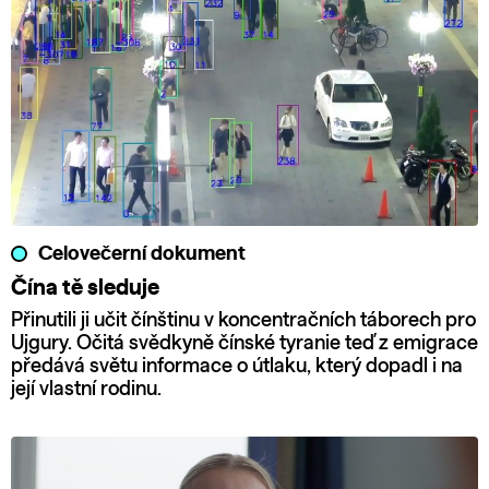
Celovečerní dokument
Čína tě sleduje
Přinutili ji učit čínštinu v koncentračních táborech pro
Ujgury. Očitá svědkyně čínské tyranie teď z emigrace
předává světu informace o útlaku, který dopadl i na
její vlastní rodinu.