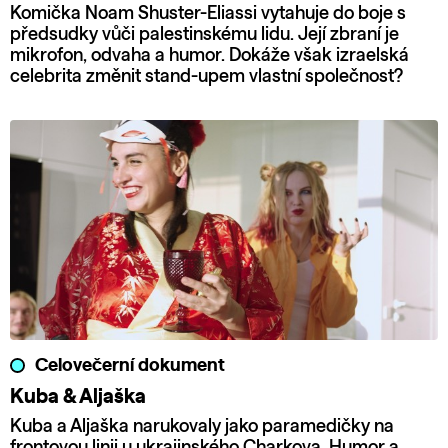
Komička Noam Shuster-Eliassi vytahuje do boje s
předsudky vůči palestinskému lidu. Její zbraní je
mikrofon, odvaha a humor. Dokáže však izraelská
celebrita změnit stand-upem vlastní společnost?
Celovečerní dokument
Kuba & Aljaška
Kuba a Aljaška narukovaly jako paramedičky na
frontovou linii u ukrajinského Charkova. Humor a