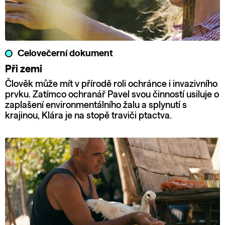
Celovečerní dokument
Při zemi
Člověk může mít v přírodě roli ochránce i invazivního
prvku. Zatímco ochranář Pavel svou činností usiluje o
zaplašení environmentálního žalu a splynutí s
krajinou, Klára je na stopě traviči ptactva.