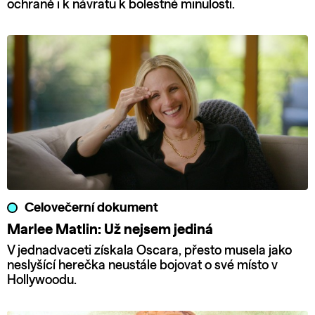
ochraně i k návratu k bolestné minulosti.
Celovečerní dokument
Marlee Matlin: Už nejsem jediná
V jednadvaceti získala Oscara, přesto musela jako
neslyšící herečka neustále bojovat o své místo v
Hollywoodu.