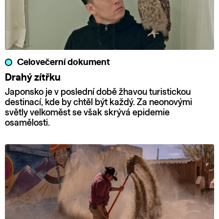
Celovečerní dokument
Drahý zítřku
Japonsko je v poslední době žhavou turistickou
destinací, kde by chtěl být každý. Za neonovými
světly velkoměst se však skrývá epidemie
osamělosti.