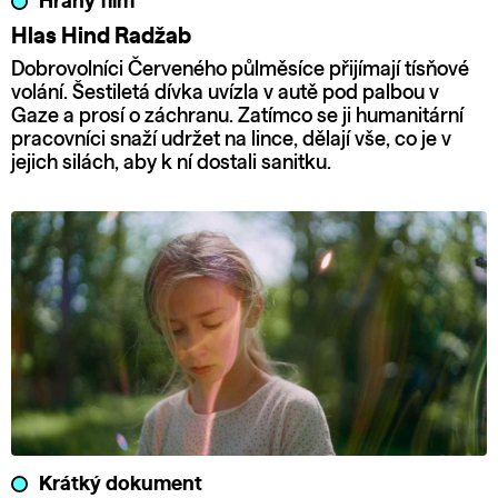
Hraný film
Hlas Hind Radžab
Dobrovolníci Červeného půlměsíce přijímají tísňové
volání. Šestiletá dívka uvízla v autě pod palbou v
Gaze a prosí o záchranu. Zatímco se ji humanitární
pracovníci snaží udržet na lince, dělají vše, co je v
jejich silách, aby k ní dostali sanitku.
Krátký dokument