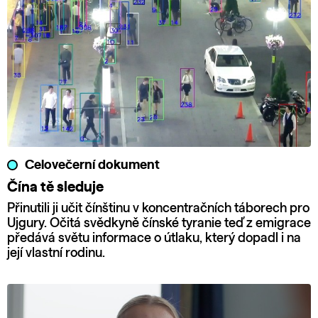
Celovečerní dokument
Čína tě sleduje
Přinutili ji učit čínštinu v koncentračních táborech pro
Ujgury. Očitá svědkyně čínské tyranie teď z emigrace
předává světu informace o útlaku, který dopadl i na
její vlastní rodinu.