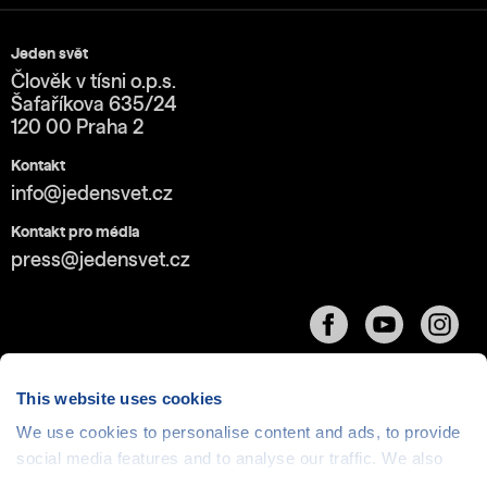
Jeden svět
Člověk v tísni o.p.s.
Šafaříkova 635/24
120 00 Praha 2
Kontakt
info@jedensvet.cz
Kontakt pro média
press@jedensvet.cz
This website uses cookies
We use cookies to personalise content and ads, to provide
Cookies
| © 1999-2026 Člověk v tísni o.p.s., web běží
social media features and to analyse our traffic. We also
v rámci bezplatného
serverhosting
společnosti
share information about your use of our site with our social