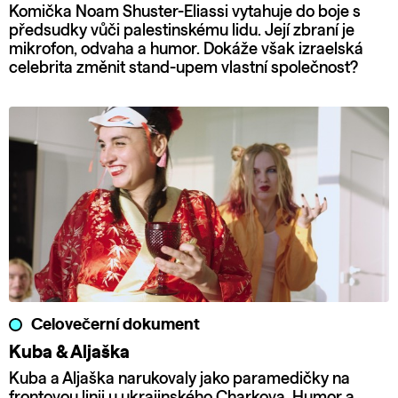
Komička Noam Shuster-Eliassi vytahuje do boje s
předsudky vůči palestinskému lidu. Její zbraní je
mikrofon, odvaha a humor. Dokáže však izraelská
celebrita změnit stand-upem vlastní společnost?
Celovečerní dokument
Kuba & Aljaška
Kuba a Aljaška narukovaly jako paramedičky na
frontovou linii u ukrajinského Charkova. Humor a