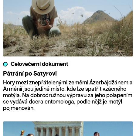
Celovečerní dokument
Pátrání po Satyrovi
Hory mezi znepřátelenými zeměmi Ázerbájdžánem a
Arménií jsou jediné místo, kde lze spatřit vzácného
motýla. Na dobrodružnou výpravu za jeho polapením
se vydává dcera entomologa, podle nějž je motýl
pojmenován.