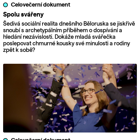
Celovečerní dokument
Spolu svářeny
Šedivá sociální realita dnešního Běloruska se jiskřivě
snoubí s archetypálním příběhem o dospívání a
hledání nezávislosti. Dokáže mladá svářečka
poslepovat chmurné kousky své minulosti a rodiny
zpět k sobě?