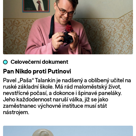
Celovečerní dokument
Pan Nikdo proti Putinovi
Pavel „Paša“ Talankin je nadšený a oblíbený učitel na
ruské základní škole. Má rád maloměstský život,
nevstřícné počasí, a dokonce i špinavé paneláky.
Jeho každodennost naruší válka, jíž se jako
zaměstnanec výchovné instituce musí stát
nástrojem.