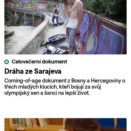
Celovečerní dokument
Dráha ze Sarajeva
Coming-of-age dokument z Bosny a Hercegoviny o
třech mladých klucích, kteří bojují za svůj
olympijský sen a šanci na lepší život.