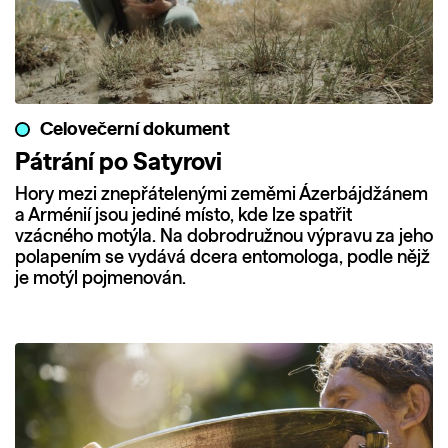
Celovečerní dokument
Pátrání po Satyrovi
Hory mezi znepřátelenými zeměmi Ázerbájdžánem
a Arménií jsou jediné místo, kde lze spatřit
vzácného motýla. Na dobrodružnou výpravu za jeho
polapením se vydává dcera entomologa, podle nějž
je motýl pojmenován.