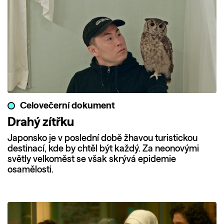
Celovečerní dokument
Drahý zítřku
Japonsko je v poslední době žhavou turistickou
destinací, kde by chtěl být každý. Za neonovými
světly velkoměst se však skrývá epidemie
osamělosti.