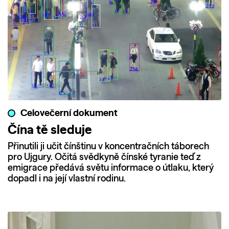
Celovečerní dokument
Čína tě sleduje
Přinutili ji učit čínštinu v koncentračních táborech
pro Ujgury. Očitá svědkyně čínské tyranie teď z
emigrace předává světu informace o útlaku, který
dopadl i na její vlastní rodinu.