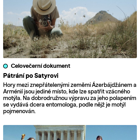
Celovečerní dokument
Pátrání po Satyrovi
Hory mezi znepřátelenými zeměmi Ázerbájdžánem a
Arménií jsou jediné místo, kde lze spatřit vzácného
motýla. Na dobrodružnou výpravu za jeho polapením
se vydává dcera entomologa, podle nějž je motýl
pojmenován.