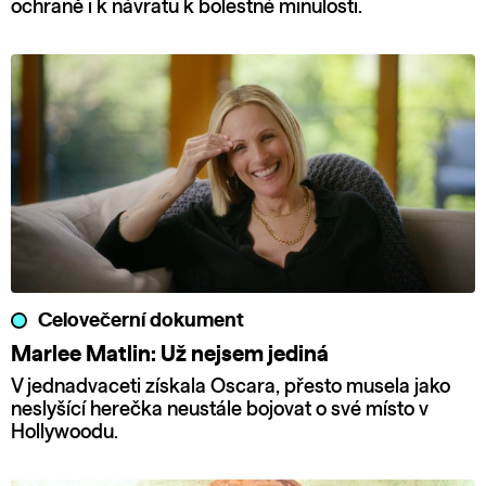
ochraně i k návratu k bolestné minulosti.
Celovečerní dokument
Marlee Matlin: Už nejsem jediná
V jednadvaceti získala Oscara, přesto musela jako
neslyšící herečka neustále bojovat o své místo v
Hollywoodu.