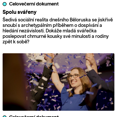
Celovečerní dokument
Spolu svářeny
Šedivá sociální realita dnešního Běloruska se jiskřivě
snoubí s archetypálním příběhem o dospívání a
hledání nezávislosti. Dokáže mladá svářečka
poslepovat chmurné kousky své minulosti a rodiny
zpět k sobě?