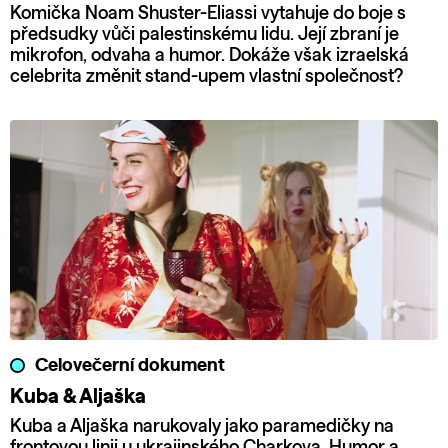
Komička Noam Shuster-Eliassi vytahuje do boje s
předsudky vůči palestinskému lidu. Její zbraní je
mikrofon, odvaha a humor. Dokáže však izraelská
celebrita změnit stand-upem vlastní společnost?
Celovečerní dokument
Kuba & Aljaška
Kuba a Aljaška narukovaly jako paramedičky na
frontovou linii u ukrajinského Charkova. Humor a