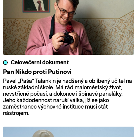
Celovečerní dokument
Pan Nikdo proti Putinovi
Pavel „Paša“ Talankin je nadšený a oblíbený učitel na
ruské základní škole. Má rád maloměstský život,
nevstřícné počasí, a dokonce i špinavé paneláky.
Jeho každodennost naruší válka, jíž se jako
zaměstnanec výchovné instituce musí stát
nástrojem.