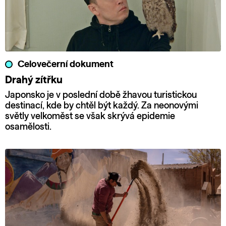
Celovečerní dokument
Drahý zítřku
Japonsko je v poslední době žhavou turistickou
destinací, kde by chtěl být každý. Za neonovými
světly velkoměst se však skrývá epidemie
osamělosti.