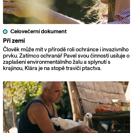
Celovečerní dokument
Při zemi
Člověk může mít v přírodě roli ochránce i invazivního
prvku. Zatímco ochranář Pavel svou činností usiluje o
zaplašení environmentálního žalu a splynutí s
krajinou, Klára je na stopě traviči ptactva.