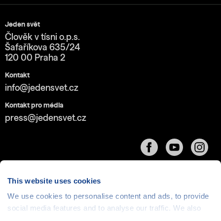
Jeden svět
Člověk v tísni o.p.s.
Šafaříkova 635/24
120 00 Praha 2
Kontakt
info@jedensvet.cz
Kontakt pro média
press@jedensvet.cz
This website uses cookies
We use cookies to personalise content and ads, to provide
Cookies
| © 1999-2026 Člověk v tísni o.p.s., web běží
social media features and to analyse our traffic. We also
v rámci bezplatného
serverhosting
společnosti
share information about your use of our site with our social