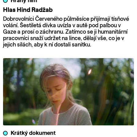
Hraný film
Hlas Hind Radžab
Dobrovolníci Červeného půlměsíce přijímají tísňové
volání. Šestiletá dívka uvízla v autě pod palbou v
Gaze a prosí o záchranu. Zatímco se ji humanitární
pracovníci snaží udržet na lince, dělají vše, co je v
jejich silách, aby k ní dostali sanitku.
Krátký dokument