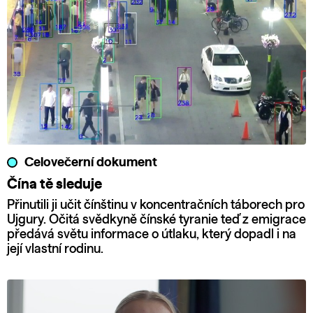
Celovečerní dokument
Čína tě sleduje
Přinutili ji učit čínštinu v koncentračních táborech pro
Ujgury. Očitá svědkyně čínské tyranie teď z emigrace
předává světu informace o útlaku, který dopadl i na
její vlastní rodinu.