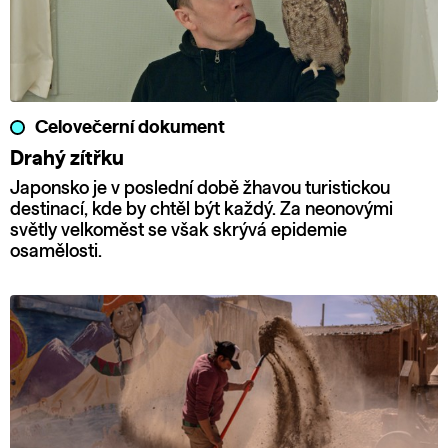
Celovečerní dokument
Drahý zítřku
Japonsko je v poslední době žhavou turistickou
destinací, kde by chtěl být každý. Za neonovými
světly velkoměst se však skrývá epidemie
osamělosti.