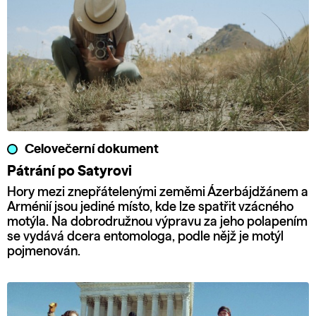
Celovečerní dokument
Pátrání po Satyrovi
Hory mezi znepřátelenými zeměmi Ázerbájdžánem a
Arménií jsou jediné místo, kde lze spatřit vzácného
motýla. Na dobrodružnou výpravu za jeho polapením
se vydává dcera entomologa, podle nějž je motýl
pojmenován.