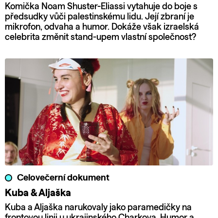
Komička Noam Shuster-Eliassi vytahuje do boje s
předsudky vůči palestinskému lidu. Její zbraní je
mikrofon, odvaha a humor. Dokáže však izraelská
celebrita změnit stand-upem vlastní společnost?
Celovečerní dokument
Kuba & Aljaška
Kuba a Aljaška narukovaly jako paramedičky na
frontovou linii u ukrajinského Charkova. Humor a