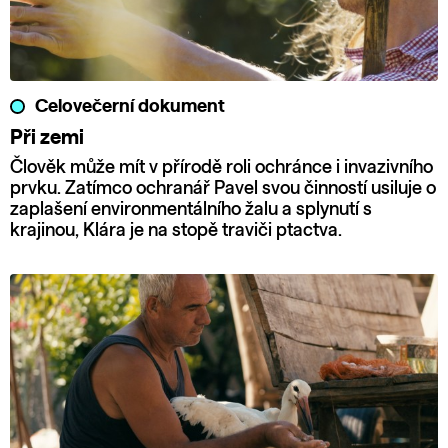
Celovečerní dokument
Při zemi
Člověk může mít v přírodě roli ochránce i invazivního
prvku. Zatímco ochranář Pavel svou činností usiluje o
zaplašení environmentálního žalu a splynutí s
krajinou, Klára je na stopě traviči ptactva.