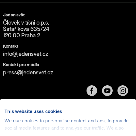
Jeden svět
Člověk v tísni o.p.s.
Šafaříkova 635/24
120 00 Praha 2
Kontakt
info@jedensvet.cz
Kontakt pro média
press@jedensvet.cz
This website uses cookies
We use cookies to personalise content and ads, to provide
Cookies
| © 1999-2026 Člověk v tísni o.p.s., web běží
social media features and to analyse our traffic. We also
v rámci bezplatného
serverhosting
společnosti
share information about your use of our site with our social