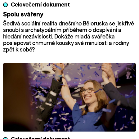
Celovečerní dokument
Spolu svářeny
Šedivá sociální realita dnešního Běloruska se jiskřivě
snoubí s archetypálním příběhem o dospívání a
hledání nezávislosti. Dokáže mladá svářečka
poslepovat chmurné kousky své minulosti a rodiny
zpět k sobě?