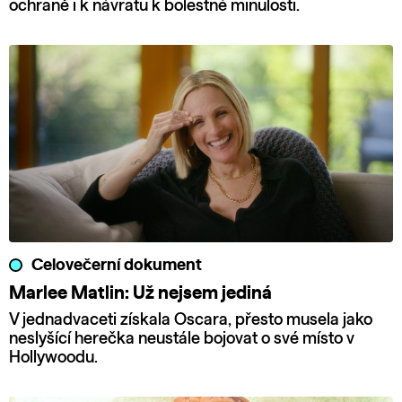
ochraně i k návratu k bolestné minulosti.
Celovečerní dokument
Marlee Matlin: Už nejsem jediná
V jednadvaceti získala Oscara, přesto musela jako
neslyšící herečka neustále bojovat o své místo v
Hollywoodu.