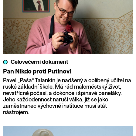
Celovečerní dokument
Pan Nikdo proti Putinovi
Pavel „Paša“ Talankin je nadšený a oblíbený učitel na
ruské základní škole. Má rád maloměstský život,
nevstřícné počasí, a dokonce i špinavé paneláky.
Jeho každodennost naruší válka, jíž se jako
zaměstnanec výchovné instituce musí stát
nástrojem.