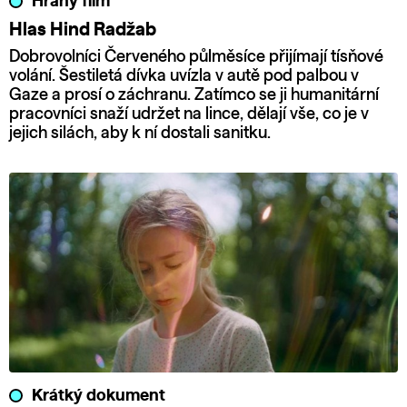
Hraný film
Hlas Hind Radžab
Dobrovolníci Červeného půlměsíce přijímají tísňové
volání. Šestiletá dívka uvízla v autě pod palbou v
Gaze a prosí o záchranu. Zatímco se ji humanitární
pracovníci snaží udržet na lince, dělají vše, co je v
jejich silách, aby k ní dostali sanitku.
Krátký dokument