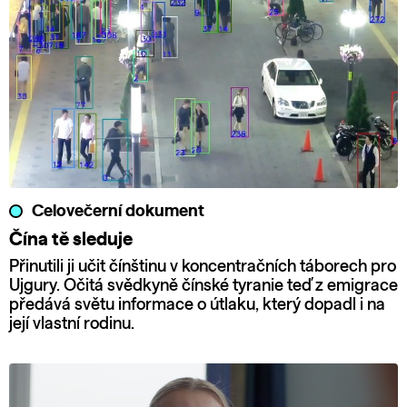
Celovečerní dokument
Čína tě sleduje
Přinutili ji učit čínštinu v koncentračních táborech pro
Ujgury. Očitá svědkyně čínské tyranie teď z emigrace
předává světu informace o útlaku, který dopadl i na
její vlastní rodinu.