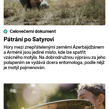
Celovečerní dokument
Pátrání po Satyrovi
Hory mezi znepřátelenými zeměmi Ázerbájdžánem
a Arménií jsou jediné místo, kde lze spatřit
vzácného motýla. Na dobrodružnou výpravu za jeho
polapením se vydává dcera entomologa, podle nějž
je motýl pojmenován.