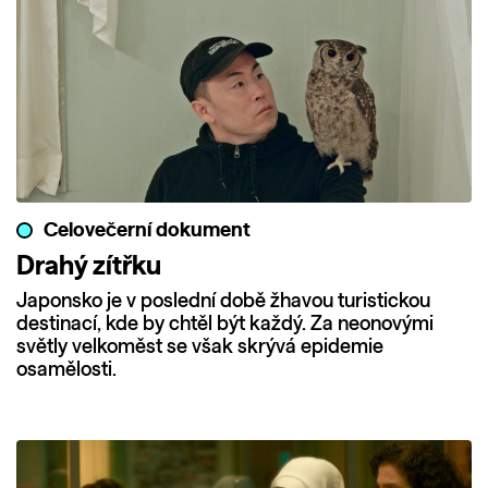
Celovečerní dokument
Drahý zítřku
Japonsko je v poslední době žhavou turistickou
destinací, kde by chtěl být každý. Za neonovými
světly velkoměst se však skrývá epidemie
osamělosti.