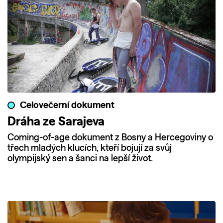
Celovečerní dokument
Dráha ze Sarajeva
Coming-of-age dokument z Bosny a Hercegoviny o
třech mladých klucích, kteří bojují za svůj
olympijský sen a šanci na lepší život.