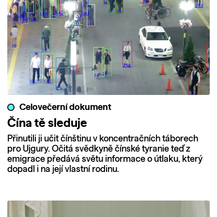
Celovečerní dokument
Čína tě sleduje
Přinutili ji učit čínštinu v koncentračních táborech
pro Ujgury. Očitá svědkyně čínské tyranie teď z
emigrace předává světu informace o útlaku, který
dopadl i na její vlastní rodinu.