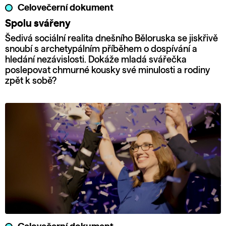
Celovečerní dokument
Spolu svářeny
Šedivá sociální realita dnešního Běloruska se jiskřivě
snoubí s archetypálním příběhem o dospívání a
hledání nezávislosti. Dokáže mladá svářečka
poslepovat chmurné kousky své minulosti a rodiny
zpět k sobě?