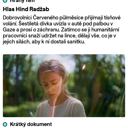
Hraný film
Hlas Hind Radžab
Dobrovolníci Červeného půlměsíce přijímají tísňové
volání. Šestiletá dívka uvízla v autě pod palbou v
Gaze a prosí o záchranu. Zatímco se ji humanitární
pracovníci snaží udržet na lince, dělají vše, co je v
jejich silách, aby k ní dostali sanitku.
Krátký dokument