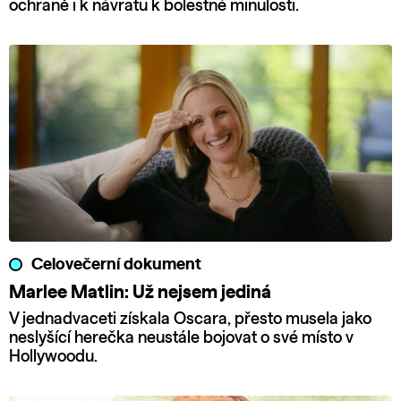
ochraně i k návratu k bolestné minulosti.
Celovečerní dokument
Marlee Matlin: Už nejsem jediná
V jednadvaceti získala Oscara, přesto musela jako
neslyšící herečka neustále bojovat o své místo v
Hollywoodu.