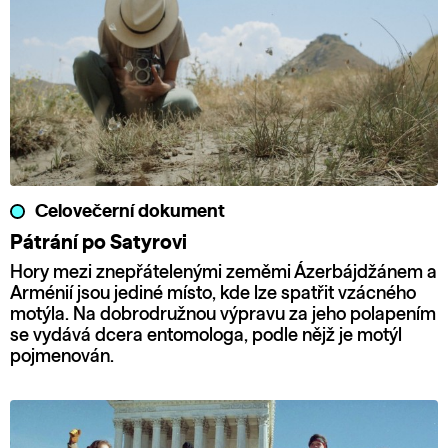
Celovečerní dokument
Pátrání po Satyrovi
Hory mezi znepřátelenými zeměmi Ázerbájdžánem a
Arménií jsou jediné místo, kde lze spatřit vzácného
motýla. Na dobrodružnou výpravu za jeho polapením
se vydává dcera entomologa, podle nějž je motýl
pojmenován.