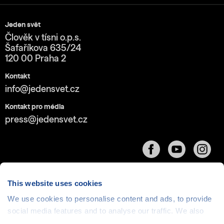
Jeden svět
Člověk v tísni o.p.s.
Šafaříkova 635/24
120 00 Praha 2
Kontakt
info@jedensvet.cz
Kontakt pro média
press@jedensvet.cz
This website uses cookies
We use cookies to personalise content and ads, to provide
Cookies
| © 1999-2026 Člověk v tísni o.p.s., web běží
social media features and to analyse our traffic. We also
v rámci bezplatného
serverhosting
společnosti
share information about your use of our site with our social