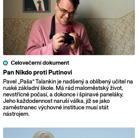
Celovečerní dokument
Pan Nikdo proti Putinovi
Pavel „Paša“ Talankin je nadšený a oblíbený učitel na
ruské základní škole. Má rád maloměstský život,
nevstřícné počasí, a dokonce i špinavé paneláky.
Jeho každodennost naruší válka, jíž se jako
zaměstnanec výchovné instituce musí stát
nástrojem.