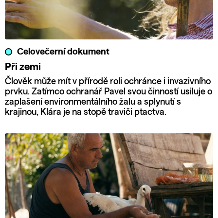
Celovečerní dokument
Při zemi
Člověk může mít v přírodě roli ochránce i invazivního
prvku. Zatímco ochranář Pavel svou činností usiluje o
zaplašení environmentálního žalu a splynutí s
krajinou, Klára je na stopě traviči ptactva.