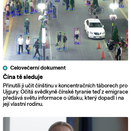
Celovečerní dokument
Čína tě sleduje
Přinutili ji učit čínštinu v koncentračních táborech pro
Ujgury. Očitá svědkyně čínské tyranie teď z emigrace
předává světu informace o útlaku, který dopadl i na
její vlastní rodinu.