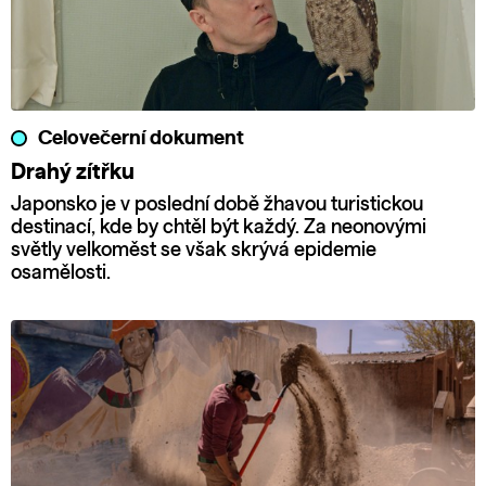
Celovečerní dokument
Drahý zítřku
Japonsko je v poslední době žhavou turistickou
destinací, kde by chtěl být každý. Za neonovými
světly velkoměst se však skrývá epidemie
osamělosti.