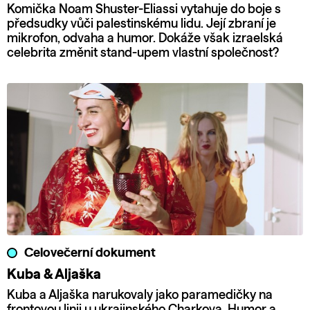
Komička Noam Shuster-Eliassi vytahuje do boje s
předsudky vůči palestinskému lidu. Její zbraní je
mikrofon, odvaha a humor. Dokáže však izraelská
celebrita změnit stand-upem vlastní společnost?
Celovečerní dokument
Kuba & Aljaška
Kuba a Aljaška narukovaly jako paramedičky na
frontovou linii u ukrajinského Charkova. Humor a