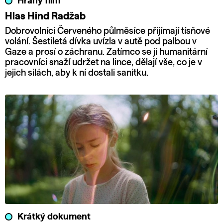
Hraný film
Hlas Hind Radžab
Dobrovolníci Červeného půlměsíce přijímají tísňové
volání. Šestiletá dívka uvízla v autě pod palbou v
Gaze a prosí o záchranu. Zatímco se ji humanitární
pracovníci snaží udržet na lince, dělají vše, co je v
jejich silách, aby k ní dostali sanitku.
Krátký dokument