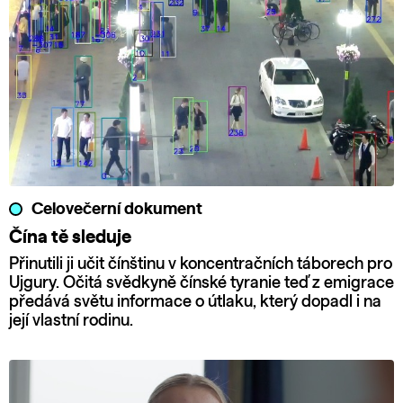
Celovečerní dokument
Čína tě sleduje
Přinutili ji učit čínštinu v koncentračních táborech pro
Ujgury. Očitá svědkyně čínské tyranie teď z emigrace
předává světu informace o útlaku, který dopadl i na
její vlastní rodinu.