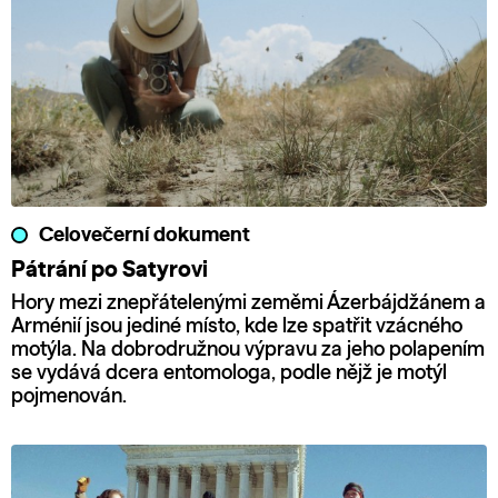
Celovečerní dokument
Pátrání po Satyrovi
Hory mezi znepřátelenými zeměmi Ázerbájdžánem a
Arménií jsou jediné místo, kde lze spatřit vzácného
motýla. Na dobrodružnou výpravu za jeho polapením
se vydává dcera entomologa, podle nějž je motýl
pojmenován.