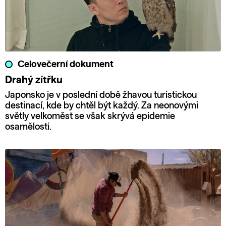
Celovečerní dokument
Drahý zítřku
Japonsko je v poslední době žhavou turistickou
destinací, kde by chtěl být každý. Za neonovými
světly velkoměst se však skrývá epidemie
osamělosti.