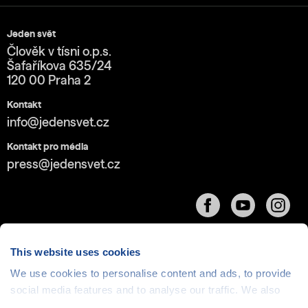
Jeden svět
Člověk v tísni o.p.s.
Šafaříkova 635/24
120 00 Praha 2
Kontakt
info@jedensvet.cz
Kontakt pro média
press@jedensvet.cz
This website uses cookies
We use cookies to personalise content and ads, to provide
Cookies
| © 1999-2026 Člověk v tísni o.p.s., web běží
social media features and to analyse our traffic. We also
v rámci bezplatného
serverhosting
společnosti
share information about your use of our site with our social