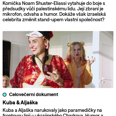
Komička Noam Shuster-Eliassi vytahuje do boje s
předsudky vůči palestinskému lidu. Její zbraní je
mikrofon, odvaha a humor. Dokáže však izraelská
celebrita změnit stand-upem vlastní společnost?
Celovečerní dokument
Kuba & Aljaška
Kuba a Aljaška narukovaly jako paramedičky na
frontovou linii u ukrajinského Charkova. Humor a