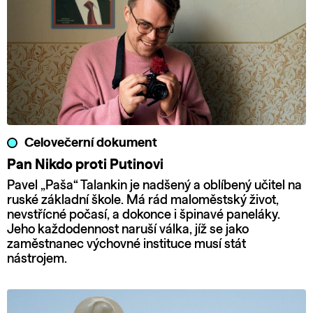
Celovečerní dokument
Pan Nikdo proti Putinovi
Pavel „Paša“ Talankin je nadšený a oblíbený učitel na
ruské základní škole. Má rád maloměstský život,
nevstřícné počasí, a dokonce i špinavé paneláky.
Jeho každodennost naruší válka, jíž se jako
zaměstnanec výchovné instituce musí stát
nástrojem.