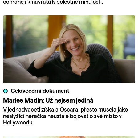
ochraně i k návratu k bolestné minulosti.
Celovečerní dokument
Marlee Matlin: Už nejsem jediná
V jednadvaceti získala Oscara, přesto musela jako
neslyšící herečka neustále bojovat o své místo v
Hollywoodu.