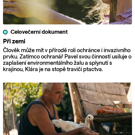
Celovečerní dokument
Při zemi
Člověk může mít v přírodě roli ochránce i invazivního
prvku. Zatímco ochranář Pavel svou činností usiluje o
zaplašení environmentálního žalu a splynutí s
krajinou, Klára je na stopě traviči ptactva.