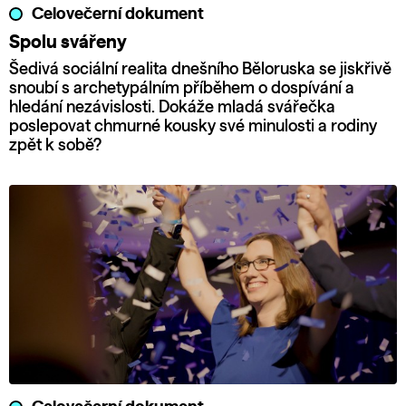
Celovečerní dokument
Spolu svářeny
Šedivá sociální realita dnešního Běloruska se jiskřivě
snoubí s archetypálním příběhem o dospívání a
hledání nezávislosti. Dokáže mladá svářečka
poslepovat chmurné kousky své minulosti a rodiny
zpět k sobě?