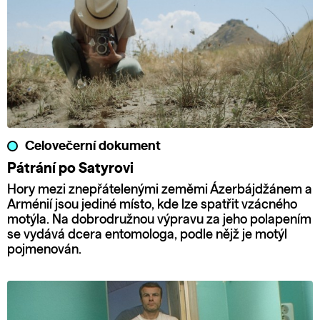
Celovečerní dokument
Pátrání po Satyrovi
Hory mezi znepřátelenými zeměmi Ázerbájdžánem a
Arménií jsou jediné místo, kde lze spatřit vzácného
motýla. Na dobrodružnou výpravu za jeho polapením
se vydává dcera entomologa, podle nějž je motýl
pojmenován.