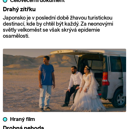
Celovečerní dokument
Drahý zítřku
Japonsko je v poslední době žhavou turistickou
destinací, kde by chtěl být každý. Za neonovými
světly velkoměst se však skrývá epidemie
osamělosti.
Hraný film
Drobná nehoda