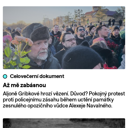
Celovečerní dokument
Až mě zabásnou
Aljoně Gribkové hrozí vězení. Důvod? Pokojný protest
proti policejnímu zásahu během uctění památky
zesnulého opozičního vůdce Alexeje Navalného.