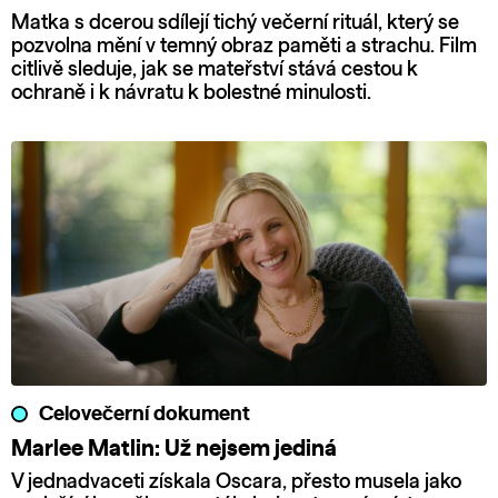
Matka s dcerou sdílejí tichý večerní rituál, který se
pozvolna mění v temný obraz paměti a strachu. Film
citlivě sleduje, jak se mateřství stává cestou k
ochraně i k návratu k bolestné minulosti.
Celovečerní dokument
Marlee Matlin: Už nejsem jediná
V jednadvaceti získala Oscara, přesto musela jako