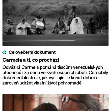
Celovečerní dokument
Carmela a ti, co prochází
Odvážná Carmela pomáhá tisícům venezuelských
utečenců i za cenu velkých osobních obětí. Černobílý
dokument ilustruje, jak vysilující je konat dobro a
zároveň udržet vlastní život pohromadě.