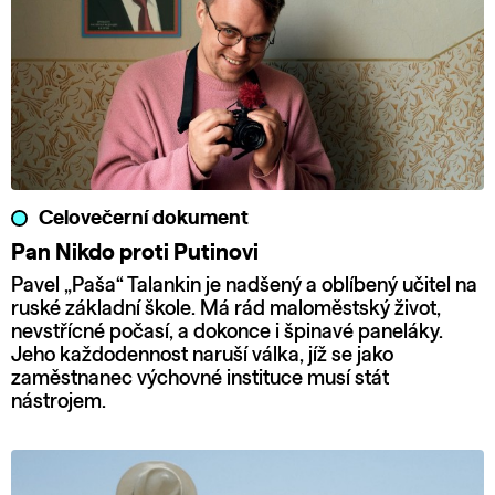
Celovečerní dokument
Pan Nikdo proti Putinovi
Pavel „Paša“ Talankin je nadšený a oblíbený učitel na
ruské základní škole. Má rád maloměstský život,
nevstřícné počasí, a dokonce i špinavé paneláky.
Jeho každodennost naruší válka, jíž se jako
zaměstnanec výchovné instituce musí stát
nástrojem.