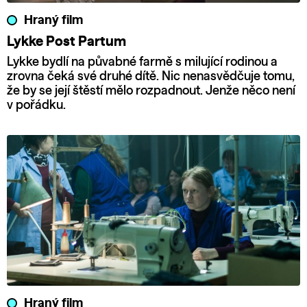
Hraný film
Lykke Post Partum
Lykke bydlí na půvabné farmě s milující rodinou a
zrovna čeká své druhé dítě. Nic nenasvědčuje tomu,
že by se její štěstí mělo rozpadnout. Jenže něco není
v pořádku.
Hraný film