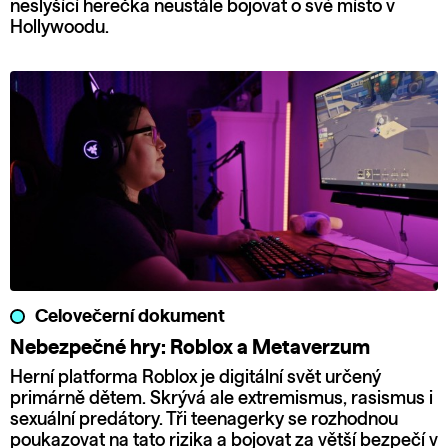
neslyšící herečka neustále bojovat o své místo v
Hollywoodu.
Celovečerní dokument
Nebezpečné hry: Roblox a Metaverzum
Herní platforma Roblox je digitální svět určený
primárně dětem. Skrývá ale extremismus, rasismus i
sexuální predátory. Tři teenagerky se rozhodnou
poukazovat na tato rizika a bojovat za větší bezpečí v