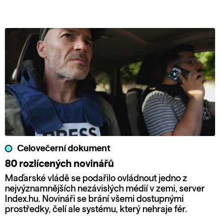
Celovečerní dokument
80 rozlícených novinářů
Maďarské vládě se podařilo ovládnout jedno z
nejvýznamnějších nezávislých médií v zemi, server
Index.hu. Novináři se brání všemi dostupnými
prostředky, čelí ale systému, který nehraje fér.