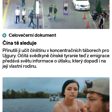
Celovečerní dokument
Čína tě sleduje
Přinutili ji učit čínštinu v koncentračních táborech pro
Ujgury. Očitá svědkyně čínské tyranie teď z emigrace
předává světu informace o útlaku, který dopadl i na
její vlastní rodinu.