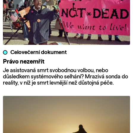
Celovečerní dokument
Právo nezemřít
Je asistovaná smrt svobodnou volbou, nebo
důsledkem systémového selhání? Mrazivá sonda do
reality, v níž je smrt levnější než důstojná péče.