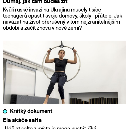
Dumaj, jak tam budeš žít
Kvůli ruské invazi na Ukrajinu musely tisíce
teenagerů opustit svoje domovy, školy i přátele. Jak
navázat na život přerušený v tom nejzranitelnějším
období a začít znovu v nové zemi?
Krátký dokument
Ela skáče salta
„Udělat salto z místa je mega hustý,“ říká