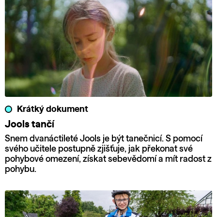
Krátký dokument
Jools tančí
Snem dvanáctileté Jools je být tanečnicí. S pomocí
svého učitele postupně zjišťuje, jak překonat své
pohybové omezení, získat sebevědomí a mít radost z
pohybu.