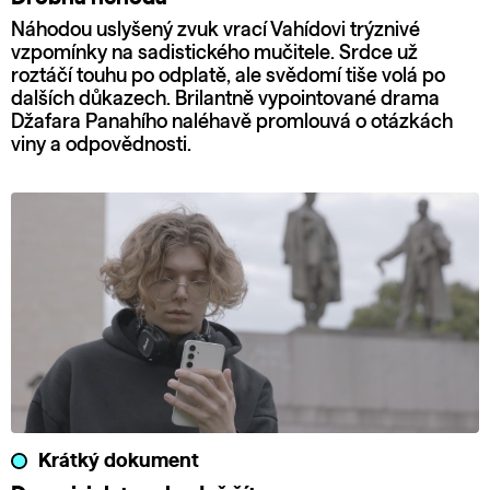
Náhodou uslyšený zvuk vrací Vahídovi trýznivé
vzpomínky na sadistického mučitele. Srdce už
roztáčí touhu po odplatě, ale svědomí tiše volá po
dalších důkazech. Brilantně vypointované drama
Džafara Panahího naléhavě promlouvá o otázkách
viny a odpovědnosti.
Krátký dokument