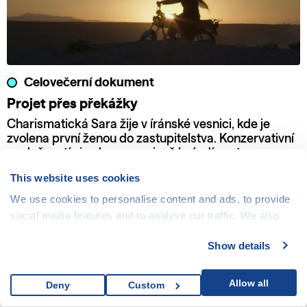
Celovečerní dokument
Projet přes překážky
Charismatická Sara žije v íránské vesnici, kde je
zvolena první ženou do zastupitelstva. Konzervativní
společností si nekompromisně brázdí cestu se svou
motorkou a odhodláním bojovat za práva žen a dětí.
This website uses cookies
We use cookies to personalise content and ads, to provide
social media features and to analyse our traffic. We also
share information about your use of our site with our social
Show details
media, advertising and analytics partners who may
combine it with other information that you’ve provided to
them or that they’ve collected from your use of their
Allow all
Deny
Custom
services.