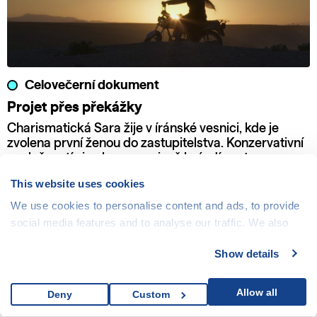
Celovečerní dokument
Projet přes překážky
Charismatická Sara žije v íránské vesnici, kde je
zvolena první ženou do zastupitelstva. Konzervativní
společností si nekompromisně brázdí cestu se svou
motorkou a odhodláním bojovat za práva žen a dětí.
This website uses cookies
We use cookies to personalise content and ads, to provide
social media features and to analyse our traffic. We also
share information about your use of our site with our social
Show details
media, advertising and analytics partners who may
combine it with other information that you’ve provided to
them or that they’ve collected from your use of their
Allow all
Deny
Custom
services.