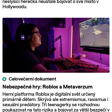
neslyšící herečka neustále bojovat o své místo v
Hollywoodu.
Celovečerní dokument
Nebezpečné hry: Roblox a Metaverzum
Herní platforma Roblox je digitální svět určený
primárně dětem. Skrývá ale extremismus, rasismus i
sexuální predátory. Tři teenagerky se rozhodnou
poukazovat na tato rizika a bojovat za větší bezpečí v