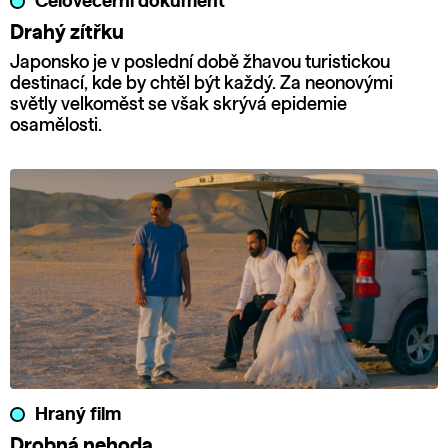
Celovečerní dokument
Drahý zítřku
Japonsko je v poslední době žhavou turistickou
destinací, kde by chtěl být každý. Za neonovými
světly velkoměst se však skrývá epidemie
osamělosti.
Hraný film
Drobná nehoda