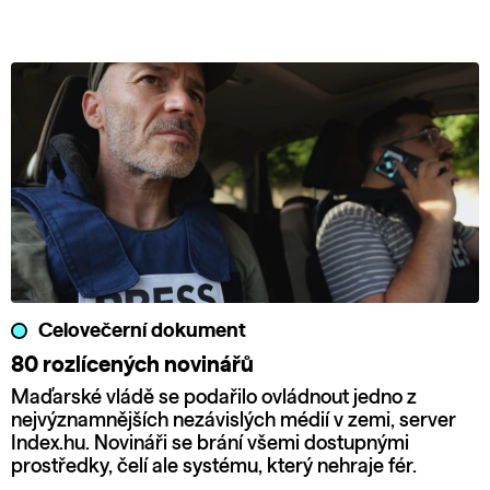
Celovečerní dokument
80 rozlícených novinářů
Maďarské vládě se podařilo ovládnout jedno z
nejvýznamnějších nezávislých médií v zemi, server
Index.hu. Novináři se brání všemi dostupnými
prostředky, čelí ale systému, který nehraje fér.