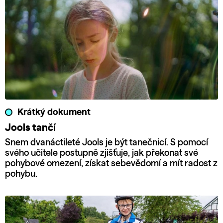
Krátký dokument
Jools tančí
Snem dvanáctileté Jools je být tanečnicí. S pomocí
svého učitele postupně zjišťuje, jak překonat své
pohybové omezení, získat sebevědomí a mít radost z
pohybu.