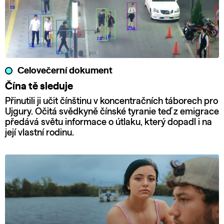
Celovečerní dokument
Čína tě sleduje
Přinutili ji učit čínštinu v koncentračních táborech pro
Ujgury. Očitá svědkyně čínské tyranie teď z emigrace
předává světu informace o útlaku, který dopadl i na
její vlastní rodinu.