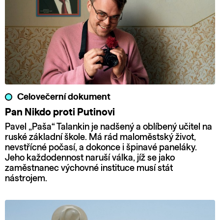
Celovečerní dokument
Pan Nikdo proti Putinovi
Pavel „Paša“ Talankin je nadšený a oblíbený učitel na
ruské základní škole. Má rád maloměstský život,
nevstřícné počasí, a dokonce i špinavé paneláky.
Jeho každodennost naruší válka, jíž se jako
zaměstnanec výchovné instituce musí stát
nástrojem.