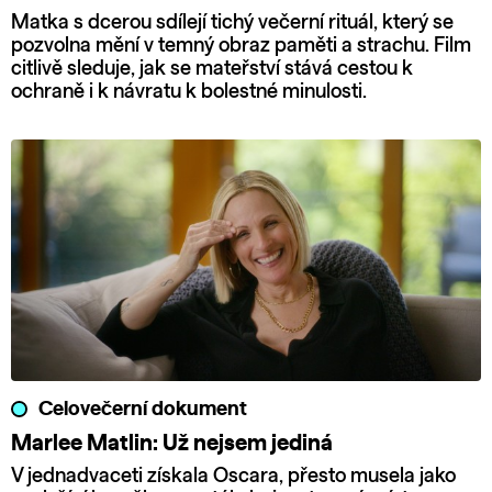
Matka s dcerou sdílejí tichý večerní rituál, který se
pozvolna mění v temný obraz paměti a strachu. Film
citlivě sleduje, jak se mateřství stává cestou k
ochraně i k návratu k bolestné minulosti.
Celovečerní dokument
Marlee Matlin: Už nejsem jediná
V jednadvaceti získala Oscara, přesto musela jako