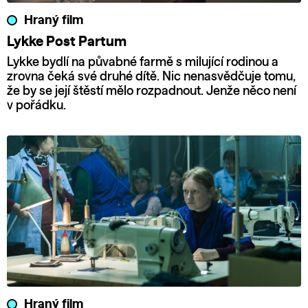
Hraný film
Lykke Post Partum
Lykke bydlí na půvabné farmě s milující rodinou a
zrovna čeká své druhé dítě. Nic nenasvědčuje tomu,
že by se její štěstí mělo rozpadnout. Jenže něco není
v pořádku.
Hraný film