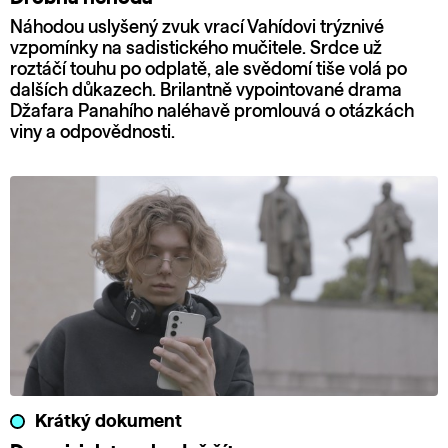
Náhodou uslyšený zvuk vrací Vahídovi trýznivé
vzpomínky na sadistického mučitele. Srdce už
roztáčí touhu po odplatě, ale svědomí tiše volá po
dalších důkazech. Brilantně vypointované drama
Džafara Panahího naléhavě promlouvá o otázkách
viny a odpovědnosti.
Krátký dokument