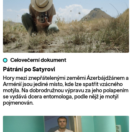
Celovečerní dokument
Pátrání po Satyrovi
Hory mezi znepřátelenými zeměmi Ázerbájdžánem a
Arménií jsou jediné místo, kde lze spatřit vzácného
motýla. Na dobrodružnou výpravu za jeho polapením
se vydává dcera entomologa, podle nějž je motýl
pojmenován.