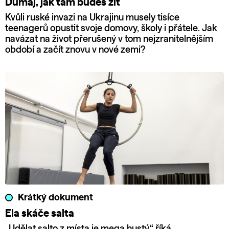
Dumaj, jak tam budeš žít
Kvůli ruské invazi na Ukrajinu musely tisíce
teenagerů opustit svoje domovy, školy i přátele. Jak
navázat na život přerušený v tom nejzranitelnějším
období a začít znovu v nové zemi?
Krátký dokument
Ela skáče salta
„Udělat salto z místa je mega hustý,“ říká