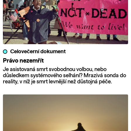
Celovečerní dokument
Právo nezemřít
Je asistovaná smrt svobodnou volbou, nebo
důsledkem systémového selhání? Mrazivá sonda do
reality, v níž je smrt levnější než důstojná péče.