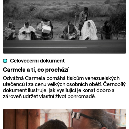
Celovečerní dokument
Carmela a ti, co prochází
Odvážná Carmela pomáhá tisícům venezuelských
utečenců i za cenu velkých osobních obětí. Černobílý
dokument ilustruje, jak vysilující je konat dobro a
zároveň udržet vlastní život pohromadě.