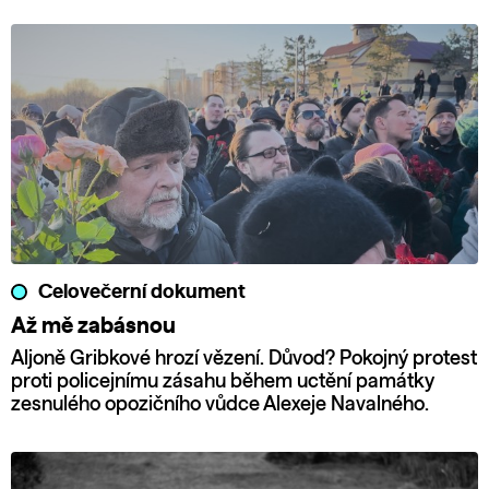
Celovečerní dokument
Až mě zabásnou
Aljoně Gribkové hrozí vězení. Důvod? Pokojný protest
proti policejnímu zásahu během uctění památky
zesnulého opozičního vůdce Alexeje Navalného.