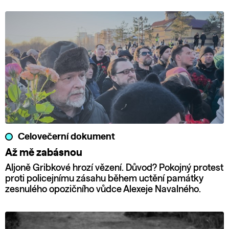
Celovečerní dokument
Až mě zabásnou
Aljoně Gribkové hrozí vězení. Důvod? Pokojný protest
proti policejnímu zásahu během uctění památky
zesnulého opozičního vůdce Alexeje Navalného.