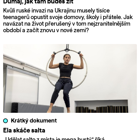
Dumaj, jak tam budeš žít
Kvůli ruské invazi na Ukrajinu musely tisíce
teenagerů opustit svoje domovy, školy i přátele. Jak
navázat na život přerušený v tom nejzranitelnějším
období a začít znovu v nové zemi?
Krátký dokument
Ela skáče salta
„Udělat salto z místa je mega hustý,“ říká