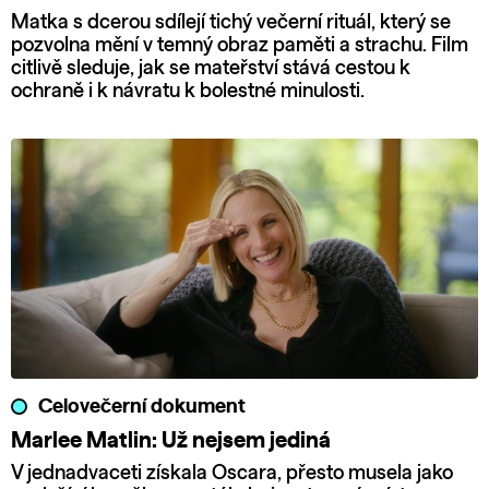
Matka s dcerou sdílejí tichý večerní rituál, který se
pozvolna mění v temný obraz paměti a strachu. Film
citlivě sleduje, jak se mateřství stává cestou k
ochraně i k návratu k bolestné minulosti.
Celovečerní dokument
Marlee Matlin: Už nejsem jediná
V jednadvaceti získala Oscara, přesto musela jako