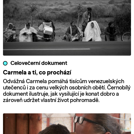
Celovečerní dokument
Carmela a ti, co prochází
Odvážná Carmela pomáhá tisícům venezuelských
utečenců i za cenu velkých osobních obětí. Černobílý
dokument ilustruje, jak vysilující je konat dobro a
zároveň udržet vlastní život pohromadě.