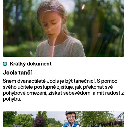
Krátký dokument
Jools tančí
Snem dvanáctileté Jools je být tanečnicí. S pomocí
svého učitele postupně zjišťuje, jak překonat své
pohybové omezení, získat sebevědomí a mít radost z
pohybu.