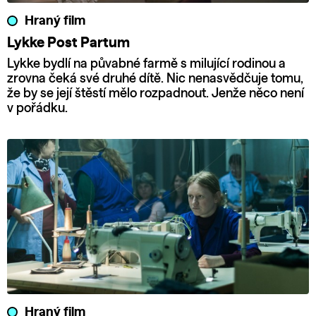
Hraný film
Lykke Post Partum
Lykke bydlí na půvabné farmě s milující rodinou a
zrovna čeká své druhé dítě. Nic nenasvědčuje tomu,
že by se její štěstí mělo rozpadnout. Jenže něco není
v pořádku.
Hraný film