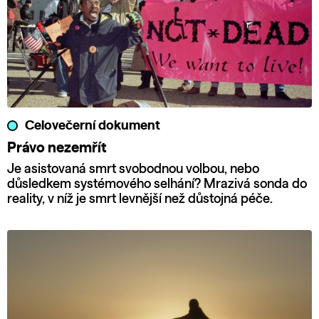
Celovečerní dokument
Právo nezemřít
Je asistovaná smrt svobodnou volbou, nebo
důsledkem systémového selhání? Mrazivá sonda do
reality, v níž je smrt levnější než důstojná péče.