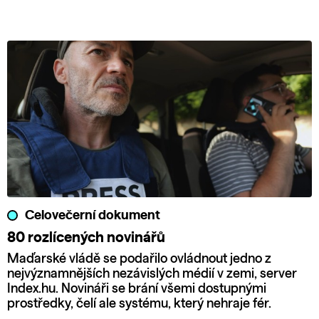
Celovečerní dokument
80 rozlícených novinářů
Maďarské vládě se podařilo ovládnout jedno z
nejvýznamnějších nezávislých médií v zemi, server
Index.hu. Novináři se brání všemi dostupnými
prostředky, čelí ale systému, který nehraje fér.