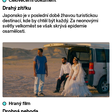
Celovečerní dokument
Drahý zítřku
Japonsko je v poslední době žhavou turistickou
destinací, kde by chtěl být každý. Za neonovými
světly velkoměst se však skrývá epidemie
osamělosti.
Hraný film
Drobná nehoda