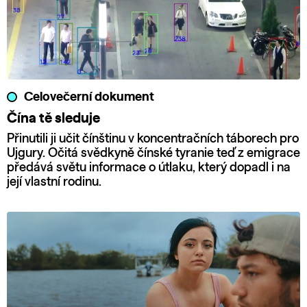
Celovečerní dokument
Čína tě sleduje
Přinutili ji učit čínštinu v koncentračních táborech pro
Ujgury. Očitá svědkyně čínské tyranie teď z emigrace
předává světu informace o útlaku, který dopadl i na
její vlastní rodinu.