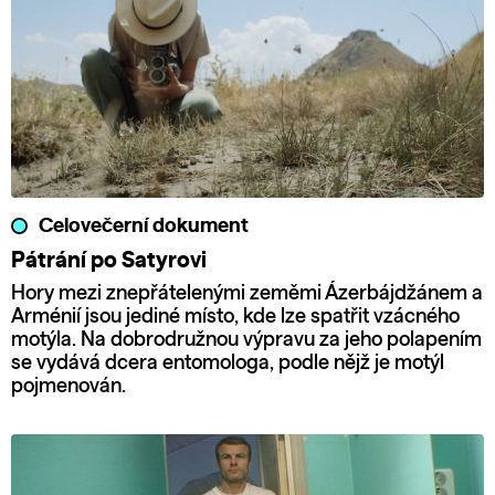
Celovečerní dokument
Pátrání po Satyrovi
Hory mezi znepřátelenými zeměmi Ázerbájdžánem a
Arménií jsou jediné místo, kde lze spatřit vzácného
motýla. Na dobrodružnou výpravu za jeho polapením
se vydává dcera entomologa, podle nějž je motýl
pojmenován.