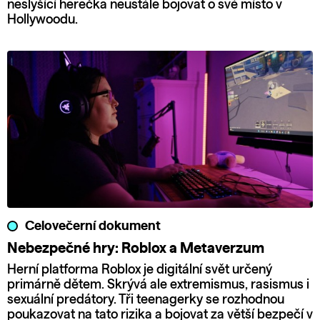
neslyšící herečka neustále bojovat o své místo v
Hollywoodu.
Celovečerní dokument
Nebezpečné hry: Roblox a Metaverzum
Herní platforma Roblox je digitální svět určený
primárně dětem. Skrývá ale extremismus, rasismus i
sexuální predátory. Tři teenagerky se rozhodnou
poukazovat na tato rizika a bojovat za větší bezpečí v