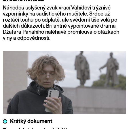
Náhodou uslyšený zvuk vrací Vahídovi trýznivé
vzpomínky na sadistického mučitele. Srdce už
roztáčí touhu po odplatě, ale svědomí tiše volá po
dalších důkazech. Brilantně vypointované drama
Džafara Panahího naléhavě promlouvá o otázkách
viny a odpovědnosti.
Krátký dokument