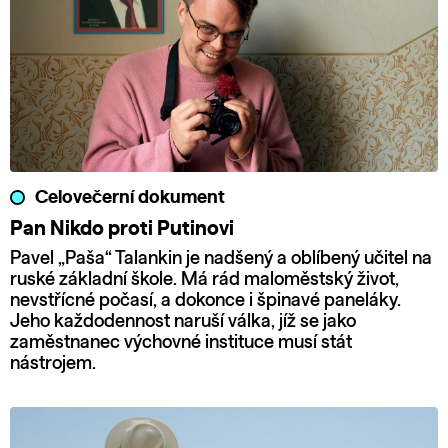
Celovečerní dokument
Pan Nikdo proti Putinovi
Pavel „Paša“ Talankin je nadšený a oblíbený učitel na
ruské základní škole. Má rád maloměstský život,
nevstřícné počasí, a dokonce i špinavé paneláky.
Jeho každodennost naruší válka, jíž se jako
zaměstnanec výchovné instituce musí stát
nástrojem.