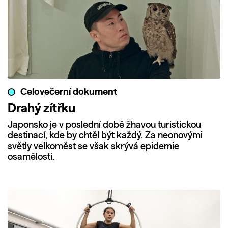
Celovečerní dokument
Drahý zítřku
Japonsko je v poslední době žhavou turistickou
destinací, kde by chtěl být každý. Za neonovými
světly velkoměst se však skrývá epidemie
osamělosti.