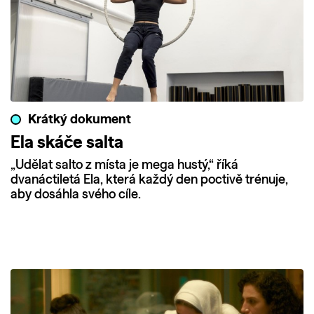
Krátký dokument
Ela skáče salta
„Udělat salto z místa je mega hustý,“ říká
dvanáctiletá Ela, která každý den poctivě trénuje,
aby dosáhla svého cíle.