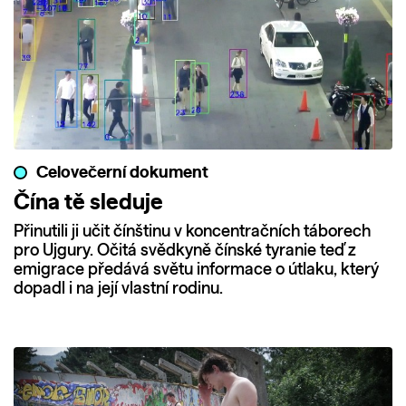
Celovečerní dokument
Čína tě sleduje
Přinutili ji učit čínštinu v koncentračních táborech
pro Ujgury. Očitá svědkyně čínské tyranie teď z
emigrace předává světu informace o útlaku, který
dopadl i na její vlastní rodinu.