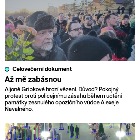
Celovečerní dokument
Až mě zabásnou
Aljoně Gribkové hrozí vězení. Důvod? Pokojný
protest proti policejnímu zásahu během uctění
památky zesnulého opozičního vůdce Alexeje
Navalného.