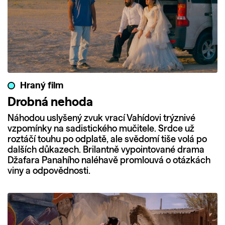
Hraný film
Drobná nehoda
Náhodou uslyšený zvuk vrací Vahídovi trýznivé
vzpomínky na sadistického mučitele. Srdce už
roztáčí touhu po odplatě, ale svědomí tiše volá po
dalších důkazech. Brilantně vypointované drama
Džafara Panahího naléhavě promlouvá o otázkách
viny a odpovědnosti.