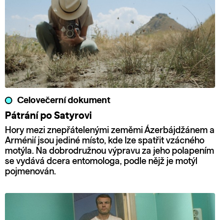
Celovečerní dokument
Pátrání po Satyrovi
Hory mezi znepřátelenými zeměmi Ázerbájdžánem a
Arménií jsou jediné místo, kde lze spatřit vzácného
motýla. Na dobrodružnou výpravu za jeho polapením
se vydává dcera entomologa, podle nějž je motýl
pojmenován.