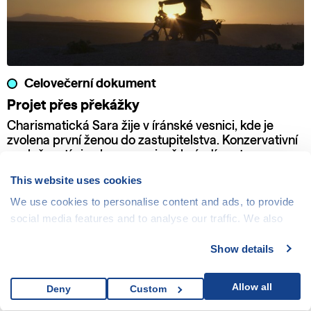
Celovečerní dokument
Projet přes překážky
Charismatická Sara žije v íránské vesnici, kde je
zvolena první ženou do zastupitelstva. Konzervativní
společností si nekompromisně brázdí cestu se svou
motorkou a odhodláním bojovat za práva žen a dětí.
This website uses cookies
We use cookies to personalise content and ads, to provide
social media features and to analyse our traffic. We also
share information about your use of our site with our social
Show details
media, advertising and analytics partners who may
combine it with other information that you’ve provided to
them or that they’ve collected from your use of their
Allow all
Deny
Custom
services.