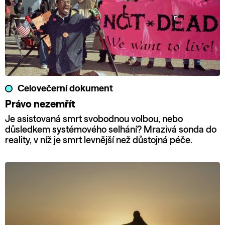
Celovečerní dokument
Právo nezemřít
Je asistovaná smrt svobodnou volbou, nebo
důsledkem systémového selhání? Mrazivá sonda do
reality, v níž je smrt levnější než důstojná péče.