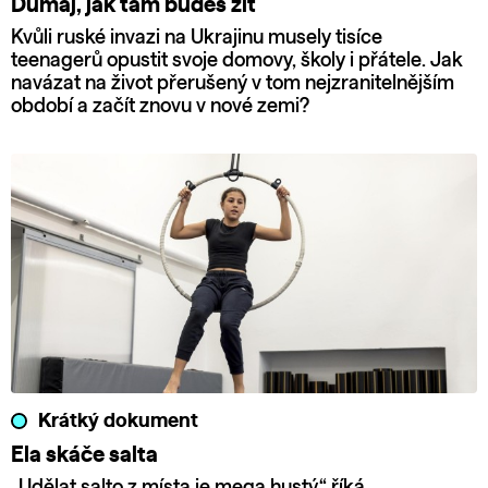
Dumaj, jak tam budeš žít
Kvůli ruské invazi na Ukrajinu musely tisíce
teenagerů opustit svoje domovy, školy i přátele. Jak
navázat na život přerušený v tom nejzranitelnějším
období a začít znovu v nové zemi?
Krátký dokument
Ela skáče salta
„Udělat salto z místa je mega hustý,“ říká