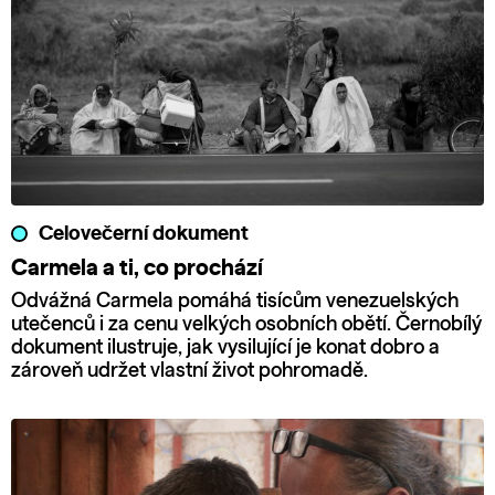
Celovečerní dokument
Carmela a ti, co prochází
Odvážná Carmela pomáhá tisícům venezuelských
utečenců i za cenu velkých osobních obětí. Černobílý
dokument ilustruje, jak vysilující je konat dobro a
zároveň udržet vlastní život pohromadě.