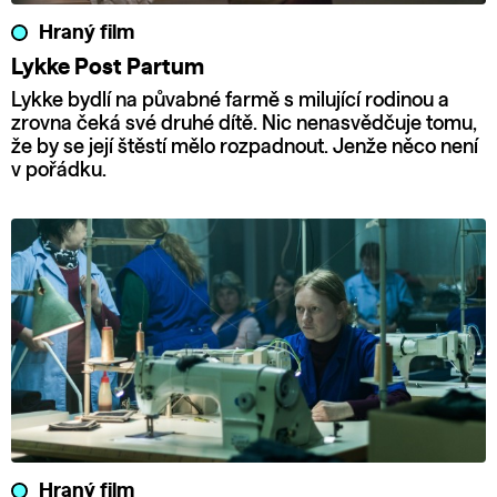
Hraný film
Lykke Post Partum
Lykke bydlí na půvabné farmě s milující rodinou a
zrovna čeká své druhé dítě. Nic nenasvědčuje tomu,
že by se její štěstí mělo rozpadnout. Jenže něco není
v pořádku.
Hraný film