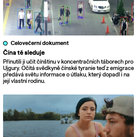
Celovečerní dokument
Čína tě sleduje
Přinutili ji učit čínštinu v koncentračních táborech pro
Ujgury. Očitá svědkyně čínské tyranie teď z emigrace
předává světu informace o útlaku, který dopadl i na
její vlastní rodinu.