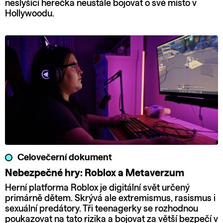
neslyšící herečka neustále bojovat o své místo v
Hollywoodu.
Celovečerní dokument
Nebezpečné hry: Roblox a Metaverzum
Herní platforma Roblox je digitální svět určený
primárně dětem. Skrývá ale extremismus, rasismus i
sexuální predátory. Tři teenagerky se rozhodnou
poukazovat na tato rizika a bojovat za větší bezpečí v