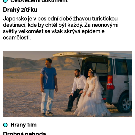
Celovečerní dokument
Drahý zítřku
Japonsko je v poslední době žhavou turistickou
destinací, kde by chtěl být každý. Za neonovými
světly velkoměst se však skrývá epidemie
osamělosti.
Hraný film
Drobná nehoda