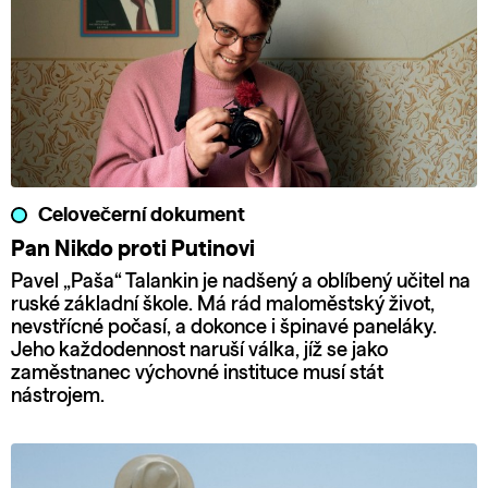
Celovečerní dokument
Pan Nikdo proti Putinovi
Pavel „Paša“ Talankin je nadšený a oblíbený učitel na
ruské základní škole. Má rád maloměstský život,
nevstřícné počasí, a dokonce i špinavé paneláky.
Jeho každodennost naruší válka, jíž se jako
zaměstnanec výchovné instituce musí stát
nástrojem.