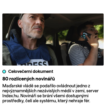
Celovečerní dokument
80 rozlícených novinářů
Maďarské vládě se podařilo ovládnout jedno z
nejvýznamnějších nezávislých médií v zemi, server
Index.hu. Novináři se brání všemi dostupnými
prostředky, čelí ale systému, který nehraje fér.