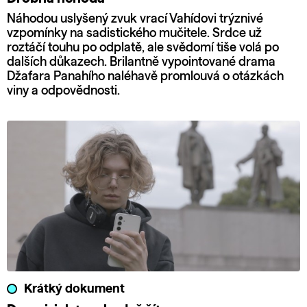
Náhodou uslyšený zvuk vrací Vahídovi trýznivé
vzpomínky na sadistického mučitele. Srdce už
roztáčí touhu po odplatě, ale svědomí tiše volá po
dalších důkazech. Brilantně vypointované drama
Džafara Panahího naléhavě promlouvá o otázkách
viny a odpovědnosti.
Krátký dokument