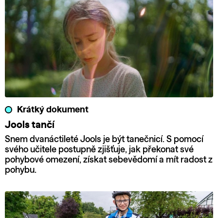
Krátký dokument
Jools tančí
Snem dvanáctileté Jools je být tanečnicí. S pomocí
svého učitele postupně zjišťuje, jak překonat své
pohybové omezení, získat sebevědomí a mít radost z
pohybu.