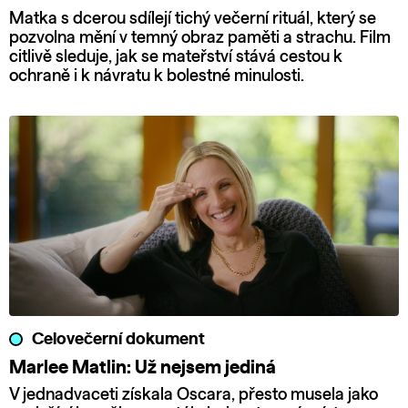
Matka s dcerou sdílejí tichý večerní rituál, který se
pozvolna mění v temný obraz paměti a strachu. Film
citlivě sleduje, jak se mateřství stává cestou k
ochraně i k návratu k bolestné minulosti.
Celovečerní dokument
Marlee Matlin: Už nejsem jediná
V jednadvaceti získala Oscara, přesto musela jako