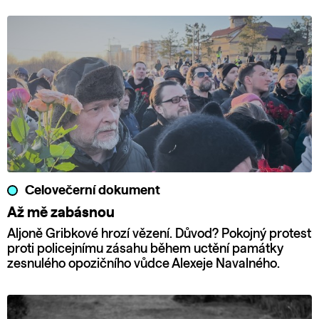
Celovečerní dokument
Až mě zabásnou
Aljoně Gribkové hrozí vězení. Důvod? Pokojný protest
proti policejnímu zásahu během uctění památky
zesnulého opozičního vůdce Alexeje Navalného.