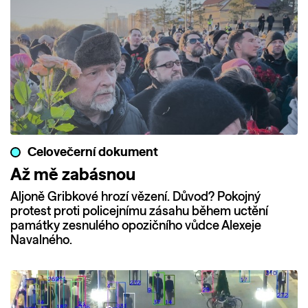
Celovečerní dokument
Až mě zabásnou
Aljoně Gribkové hrozí vězení. Důvod? Pokojný
protest proti policejnímu zásahu během uctění
památky zesnulého opozičního vůdce Alexeje
Navalného.