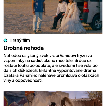
Hraný film
Drobná nehoda
Náhodou uslyšený zvuk vrací Vahídovi trýznivé
vzpomínky na sadistického mučitele. Srdce už
roztáčí touhu po odplatě, ale svědomí tiše volá po
dalších důkazech. Brilantně vypointované drama
Džafara Panahího naléhavě promlouvá o otázkách
viny a odpovědnosti.