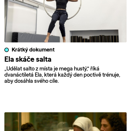
Krátký dokument
Ela skáče salta
„Udělat salto z místa je mega hustý,“ říká
dvanáctiletá Ela, která každý den poctivě trénuje,
aby dosáhla svého cíle.