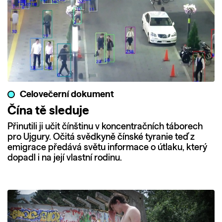
Celovečerní dokument
Čína tě sleduje
Přinutili ji učit čínštinu v koncentračních táborech
pro Ujgury. Očitá svědkyně čínské tyranie teď z
emigrace předává světu informace o útlaku, který
dopadl i na její vlastní rodinu.