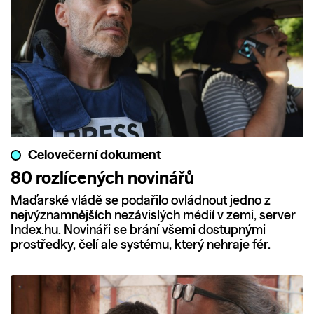
Celovečerní dokument
80 rozlícených novinářů
Maďarské vládě se podařilo ovládnout jedno z
nejvýznamnějších nezávislých médií v zemi, server
Index.hu. Novináři se brání všemi dostupnými
prostředky, čelí ale systému, který nehraje fér.