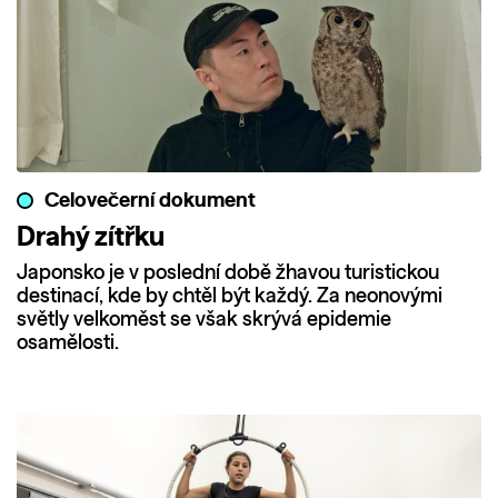
Celovečerní dokument
Drahý zítřku
Japonsko je v poslední době žhavou turistickou
destinací, kde by chtěl být každý. Za neonovými
světly velkoměst se však skrývá epidemie
osamělosti.