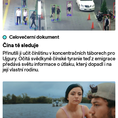
Celovečerní dokument
Čína tě sleduje
Přinutili ji učit čínštinu v koncentračních táborech pro
Ujgury. Očitá svědkyně čínské tyranie teď z emigrace
předává světu informace o útlaku, který dopadl i na
její vlastní rodinu.