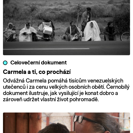
Celovečerní dokument
Carmela a ti, co prochází
Odvážná Carmela pomáhá tisícům venezuelských
utečenců i za cenu velkých osobních obětí. Černobílý
dokument ilustruje, jak vysilující je konat dobro a
zároveň udržet vlastní život pohromadě.