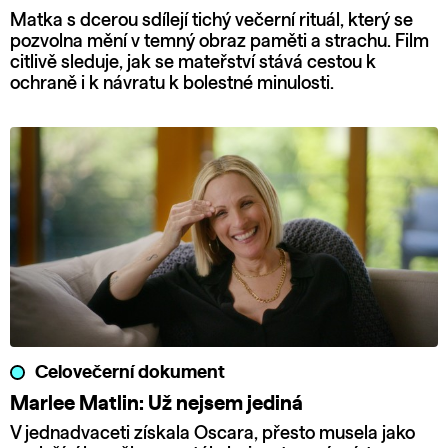
Matka s dcerou sdílejí tichý večerní rituál, který se
pozvolna mění v temný obraz paměti a strachu. Film
citlivě sleduje, jak se mateřství stává cestou k
ochraně i k návratu k bolestné minulosti.
Celovečerní dokument
Marlee Matlin: Už nejsem jediná
V jednadvaceti získala Oscara, přesto musela jako