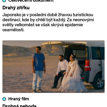
Celovečerní dokument
Drahý zítřku
Japonsko je v poslední době žhavou turistickou
destinací, kde by chtěl být každý. Za neonovými
světly velkoměst se však skrývá epidemie
osamělosti.
Hraný film
Drobná nehoda