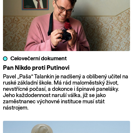
Celovečerní dokument
Pan Nikdo proti Putinovi
Pavel „Paša“ Talankin je nadšený a oblíbený učitel na
ruské základní škole. Má rád maloměstský život,
nevstřícné počasí, a dokonce i špinavé paneláky.
Jeho každodennost naruší válka, jíž se jako
zaměstnanec výchovné instituce musí stát
nástrojem.