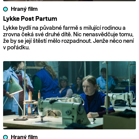
Hraný film
Lykke Post Partum
Lykke bydlí na půvabné farmě s milující rodinou a
zrovna čeká své druhé dítě. Nic nenasvědčuje tomu,
že by se její štěstí mělo rozpadnout. Jenže něco není
v pořádku.
Hraný film