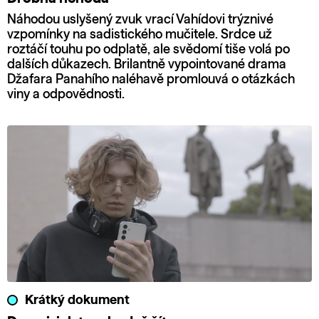
Náhodou uslyšený zvuk vrací Vahídovi trýznivé
vzpomínky na sadistického mučitele. Srdce už
roztáčí touhu po odplatě, ale svědomí tiše volá po
dalších důkazech. Brilantně vypointované drama
Džafara Panahího naléhavě promlouvá o otázkách
viny a odpovědnosti.
Krátký dokument