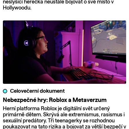
neslyšící herečka neustále bojovat o své místo v
Hollywoodu.
Celovečerní dokument
Nebezpečné hry: Roblox a Metaverzum
Herní platforma Roblox je digitální svět určený
primárně dětem. Skrývá ale extremismus, rasismus i
sexuální predátory. Tři teenagerky se rozhodnou
poukazovat na tato rizika a bojovat za větší bezpečí v