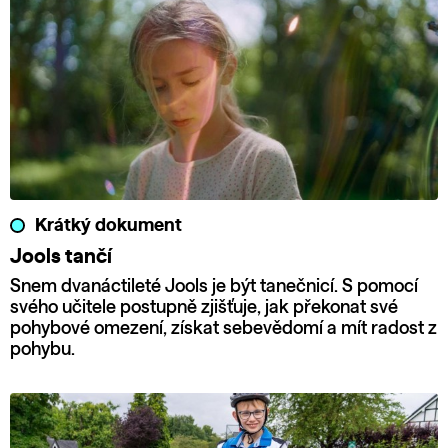
Krátký dokument
Jools tančí
Snem dvanáctileté Jools je být tanečnicí. S pomocí
svého učitele postupně zjišťuje, jak překonat své
pohybové omezení, získat sebevědomí a mít radost z
pohybu.