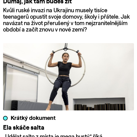
Dumaj, jak tam budeš žít
Kvůli ruské invazi na Ukrajinu musely tisíce
teenagerů opustit svoje domovy, školy i přátele. Jak
navázat na život přerušený v tom nejzranitelnějším
období a začít znovu v nové zemi?
Krátký dokument
Ela skáče salta
„Udělat salto z místa je mega hustý,“ říká