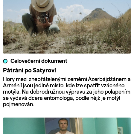
Celovečerní dokument
Pátrání po Satyrovi
Hory mezi znepřátelenými zeměmi Ázerbájdžánem a
Arménií jsou jediné místo, kde lze spatřit vzácného
motýla. Na dobrodružnou výpravu za jeho polapením
se vydává dcera entomologa, podle nějž je motýl
pojmenován.