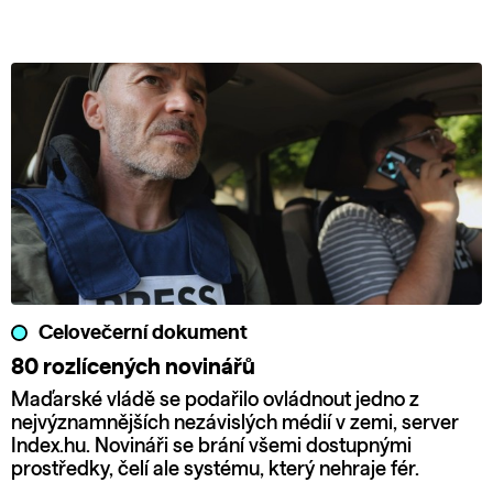
Celovečerní dokument
80 rozlícených novinářů
Maďarské vládě se podařilo ovládnout jedno z
nejvýznamnějších nezávislých médií v zemi, server
Index.hu. Novináři se brání všemi dostupnými
prostředky, čelí ale systému, který nehraje fér.