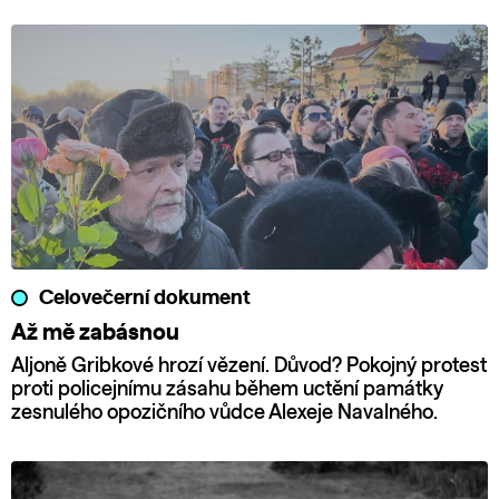
Celovečerní dokument
Až mě zabásnou
Aljoně Gribkové hrozí vězení. Důvod? Pokojný protest
proti policejnímu zásahu během uctění památky
zesnulého opozičního vůdce Alexeje Navalného.