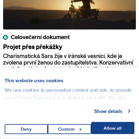
Celovečerní dokument
Projet přes překážky
Charismatická Sara žije v íránské vesnici, kde je
zvolena první ženou do zastupitelstva. Konzervativní
společností si nekompromisně brázdí cestu se svou
motorkou a odhodláním bojovat za práva žen a dětí.
This website uses cookies
We use cookies to personalise content and ads, to provide
social media features and to analyse our traffic. We also
share information about your use of our site with our social
Show details
media, advertising and analytics partners who may
combine it with other information that you’ve provided to
them or that they’ve collected from your use of their
Allow all
Deny
Custom
services.