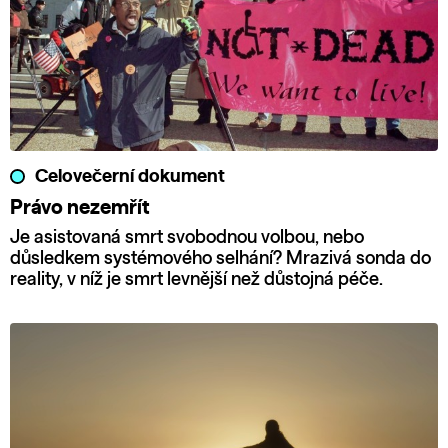
Celovečerní dokument
Právo nezemřít
Je asistovaná smrt svobodnou volbou, nebo
důsledkem systémového selhání? Mrazivá sonda do
reality, v níž je smrt levnější než důstojná péče.